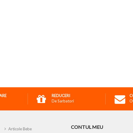
RARE
REDUCERI
C
De Sarbatori
O
CONTUL MEU
Articole Bebe