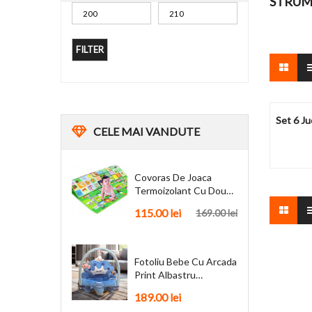
STRUM
FILTER
Set 6 Ju
CELE
MAI VANDUTE
Covoras De Joaca
Termoizolant Cu Doua
Fete 180 X 200 Cm
115.00
lei
169.00
lei
Fotoliu Bebe Cu Arcada
Print Albastru
Personalizat + Cadou
189.00
lei