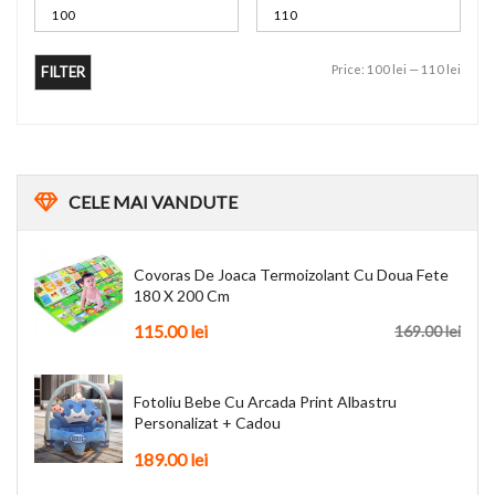
Price:
100 lei
—
110 lei
FILTER
CELE
MAI VANDUTE
Covoras De Joaca Termoizolant Cu Doua Fete
180 X 200 Cm
115.00
lei
169.00
lei
Fotoliu Bebe Cu Arcada Print Albastru
Personalizat + Cadou
189.00
lei