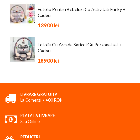
Fotoliu Pentru Bebelusi Cu Activitati Funky +
Cadou
139.00
lei
Fotoliu Cu Arcada Soricel Gri Personalizat +
Cadou
189.00
lei
LIVRARE GRATUITA
La Comenzi > 400 RON
PLATA LA LIVRARE
Sau Online
REDUCERI