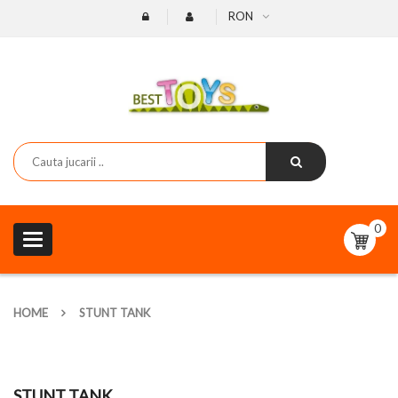
RON
0
Toggle
navigation
HOME
STUNT TANK
STUNT TANK