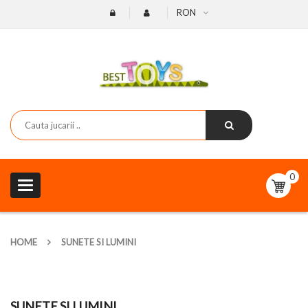
RON
0
Toggle
navigation
HOME
SUNETE SI LUMINI
SUNETE SI LUMINI