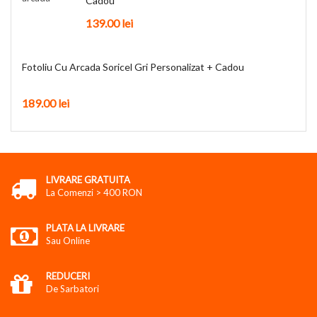
Cadou
139.00
lei
Fotoliu Cu Arcada Soricel Gri Personalizat + Cadou
189.00
lei
LIVRARE GRATUITA
La Comenzi > 400 RON
PLATA LA LIVRARE
Sau Online
REDUCERI
De Sarbatori