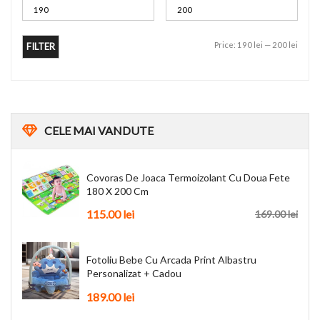
Price:
190 lei
—
200 lei
FILTER
CELE
MAI VANDUTE
Covoras De Joaca Termoizolant Cu Doua Fete
180 X 200 Cm
115.00
lei
169.00
lei
Fotoliu Bebe Cu Arcada Print Albastru
Personalizat + Cadou
189.00
lei