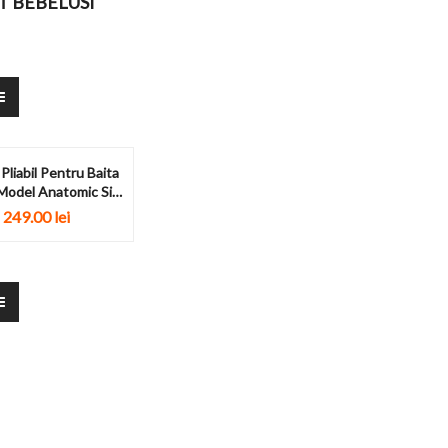
T BEBELUSI
Pliabil Pentru Baita
 Model Anatomic Si
Antiderapant
249.00
lei