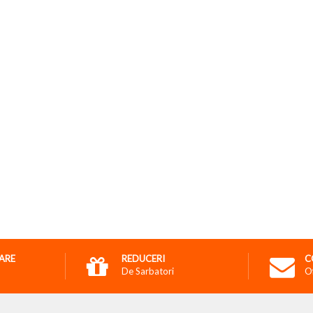
RARE
REDUCERI
C
De Sarbatori
O