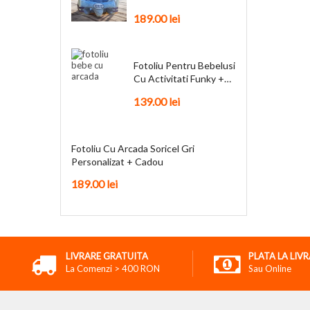
Personalizat + Cadou
189.00
lei
Fotoliu Pentru Bebelusi
Cu Activitati Funky +
Cadou
139.00
lei
Fotoliu Cu Arcada Soricel Gri
Personalizat + Cadou
189.00
lei
LIVRARE GRATUITA
PLATA LA LIV
La Comenzi > 400 RON
Sau Online