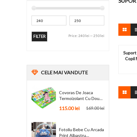
SUPOR
Price:
240 lei
—
250 lei
FILTER
Suport 
Copii
CELE
MAI VANDUTE
Covoras De Joaca
Termoizolant Cu Doua
Fete 180 X 200 Cm
115.00
lei
169.00
lei
Fotoliu Bebe Cu Arcada
Print Albastru