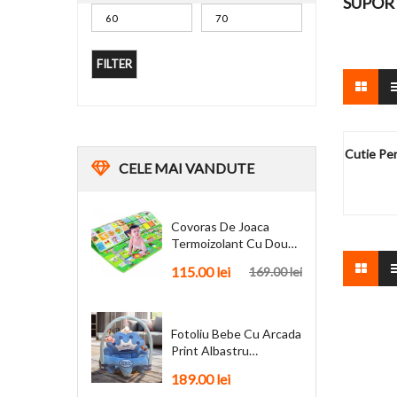
SUPOR
FILTER
Cutie Pen
CELE
MAI VANDUTE
Covoras De Joaca
Termoizolant Cu Doua
Fete 180 X 200 Cm
115.00
lei
169.00
lei
Fotoliu Bebe Cu Arcada
Print Albastru
Personalizat + Cadou
189.00
lei