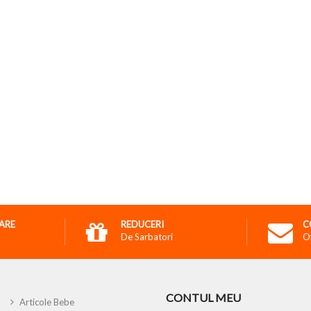
RARE
REDUCERI
C
De Sarbatori
O
CONTUL MEU
Articole Bebe