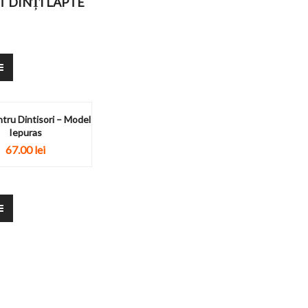
T DINȚI LAPTE
tru Dintisori – Model
Iepuras
67.00
lei