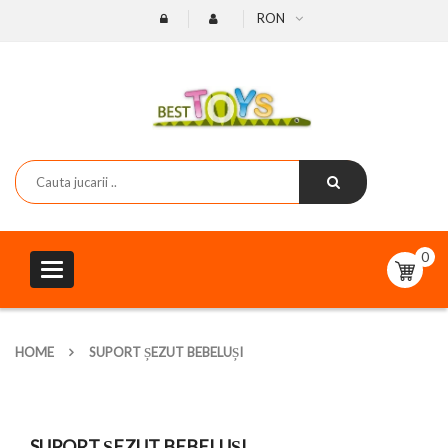
RON
0
Toggle
navigation
HOME
SUPORT ȘEZUT BEBELUȘI
SUPORT ȘEZUT BEBELUȘI