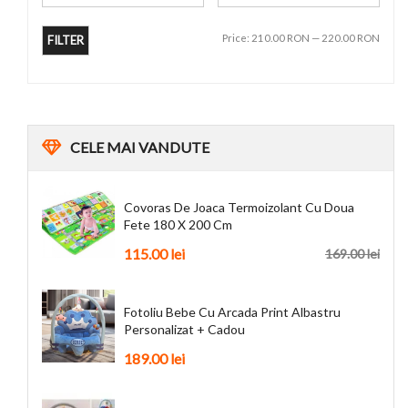
Price:
210.00 RON
—
220.00 RON
FILTER
CELE
MAI VANDUTE
Covoras De Joaca Termoizolant Cu Doua
Fete 180 X 200 Cm
115.00 lei
169.00 lei
Fotoliu Bebe Cu Arcada Print Albastru
Personalizat + Cadou
189.00 lei