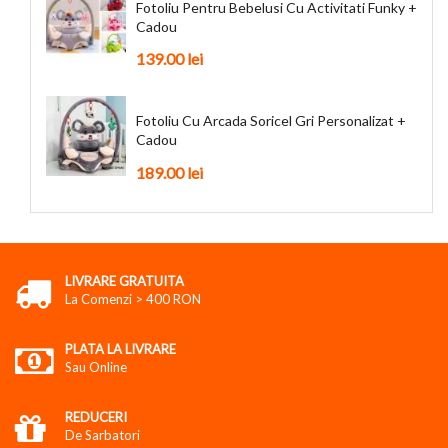
Fotoliu Pentru Bebelusi Cu Activitati Funky +
Cadou
139.00 lei
Fotoliu Cu Arcada Soricel Gri Personalizat +
Cadou
189.00 lei
LIVRARE GRATUITA
La Comenzi > 400 RON
PLATA LA LIVRARE
Sau Online
REDUCERI
De Sarbatori