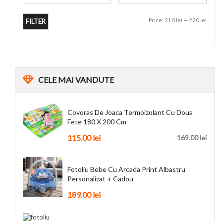
Price:
210 lei
—
220 lei
FILTER
CELE
MAI VANDUTE
Covoras De Joaca Termoizolant Cu Doua
Fete 180 X 200 Cm
115.00
lei
169.00
lei
Fotoliu Bebe Cu Arcada Print Albastru
Personalizat + Cadou
189.00
lei