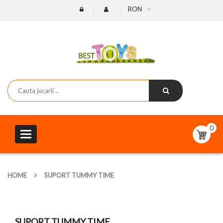
RON
0
Toggle
navigation
HOME
SUPORT TUMMY TIME
SUPORT TUMMY TIME