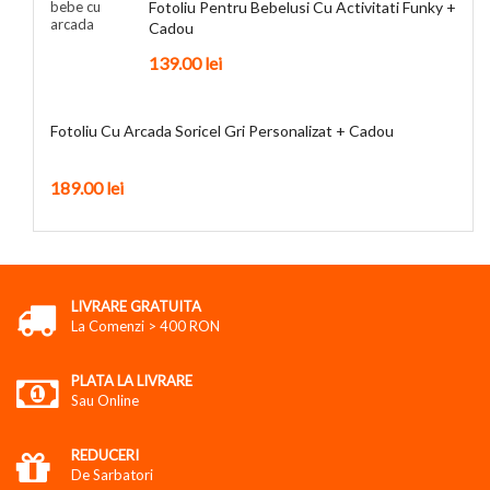
Fotoliu Pentru Bebelusi Cu Activitati Funky +
Cadou
139.00
lei
Fotoliu Cu Arcada Soricel Gri Personalizat + Cadou
189.00
lei
LIVRARE GRATUITA
La Comenzi > 400 RON
PLATA LA LIVRARE
Sau Online
REDUCERI
De Sarbatori