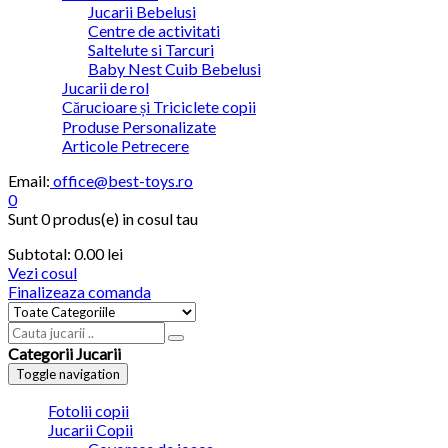
Jucarii Bebelusi
Centre de activitati
Saltelute si Tarcuri
Baby Nest Cuib Bebelusi
Jucarii de rol
Cărucioare și Triciclete copii
Produse Personalizate
Articole Petrecere
Email:
office@best-toys.ro
0
Sunt
0 produs(e)
in cosul tau
Subtotal:
0.00
lei
Vezi cosul
Finalizeaza comanda
Categorii Jucarii
Toggle navigation
Fotolii copii
Jucarii Copii