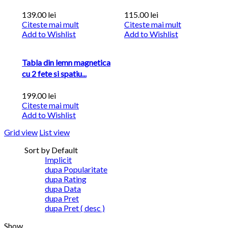
139.00
lei
115.00
lei
Citeste mai mult
Citeste mai mult
Add to Wishlist
Add to Wishlist
Tabla din lemn magnetica
cu 2 fete si spatiu...
199.00
lei
Citeste mai mult
Add to Wishlist
Grid view
List view
Sort by Default
Implicit
dupa Popularitate
dupa Rating
dupa Data
dupa Pret
dupa Pret ( desc )
Show