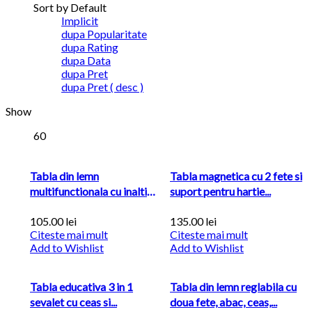
Sort by Default
Implicit
dupa Popularitate
dupa Rating
dupa Data
dupa Pret
dupa Pret ( desc )
Show
60
Tabla din lemn
Tabla magnetica cu 2 fete si
multifunctionala cu inaltime
suport pentru hartie...
reglabila
105.00
lei
135.00
lei
Citeste mai mult
Citeste mai mult
Add to Wishlist
Add to Wishlist
Tabla educativa 3 in 1
Tabla din lemn reglabila cu
sevalet cu ceas si...
doua fete, abac, ceas,...