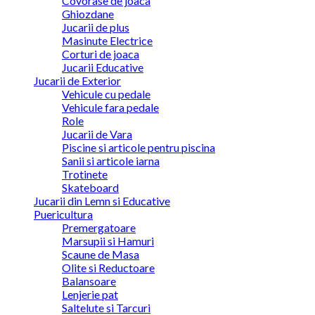
Covorase de joaca
Ghiozdane
Jucarii de plus
Masinute Electrice
Corturi de joaca
Jucarii Educative
Jucarii de Exterior
Vehicule cu pedale
Vehicule fara pedale
Role
Jucarii de Vara
Piscine si articole pentru piscina
Sanii si articole iarna
Trotinete
Skateboard
Jucarii din Lemn si Educative
Puericultura
Premergatoare
Marsupii si Hamuri
Scaune de Masa
Olite si Reductoare
Balansoare
Lenjerie pat
Saltelute si Tarcuri