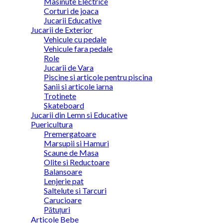
Masinute Electrice
Corturi de joaca
Jucarii Educative
Jucarii de Exterior
Vehicule cu pedale
Vehicule fara pedale
Role
Jucarii de Vara
Piscine si articole pentru piscina
Sanii si articole iarna
Trotinete
Skateboard
Jucarii din Lemn si Educative
Puericultura
Premergatoare
Marsupii si Hamuri
Scaune de Masa
Olite si Reductoare
Balansoare
Lenjerie pat
Saltelute si Tarcuri
Carucioare
Pătuțuri
Articole Bebe