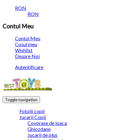
RON
RON
Contul Meu
Contul Meu
Cosul meu
Wishlist
Despre Noi
Autentificare
Toggle navigation
Fotolii copii
Jucarii Copii
Covorase de joaca
Ghiozdane
Jucarii de plus