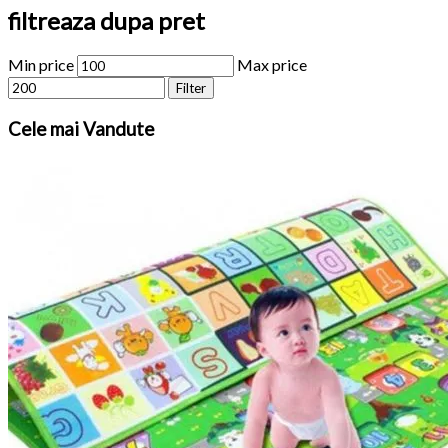
filtreaza dupa pret
Min price
Max price
Filter
Cele
mai Vandute