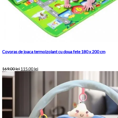
Covoras de joaca termoizolant cu doua fete 180 x 200 cm
169.00
lei
115.00
lei