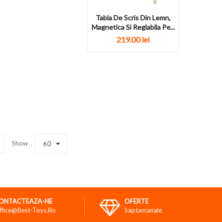
Tabla De Scris Din Lemn,
Magnetica Si Reglabila Pe...
219.00
lei
Show
60
ONTACTEAZA-NE
OFERTE
ffice@best-Toys.ro
Saptamanale