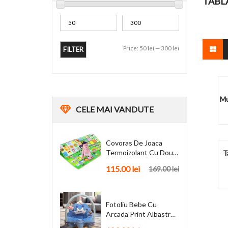
TABL
Price:
50 lei
—
300 lei
FILTER
Mu
CELE
MAI VANDUTE
Covoras De Joaca
Termoizolant Cu Doua
T
Fete 180 X 200 Cm
115.00
lei
169.00
lei
Fotoliu Bebe Cu
Arcada Print Albastru
Personalizat + Cadou