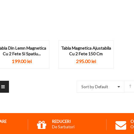
abla Din Lemn Magnetica
Tabla Magnetica Ajustabila
Cu 2 Fete Si Spatiu...
Cu 2 Fete 150 Cm
199.00
lei
295.00
lei
Sort by Default
RARE
REDUCERI
C
De Sarbatori
O