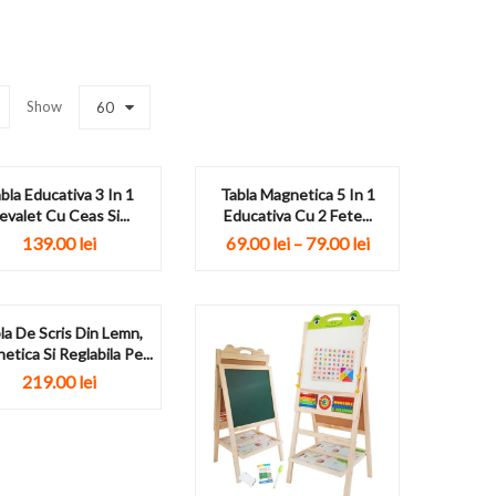
Show
60
bla Educativa 3 In 1
Tabla Magnetica 5 In 1
evalet Cu Ceas Si...
Educativa Cu 2 Fete...
139.00
lei
69.00
lei
–
79.00
lei
la De Scris Din Lemn,
tica Si Reglabila Pe...
219.00
lei