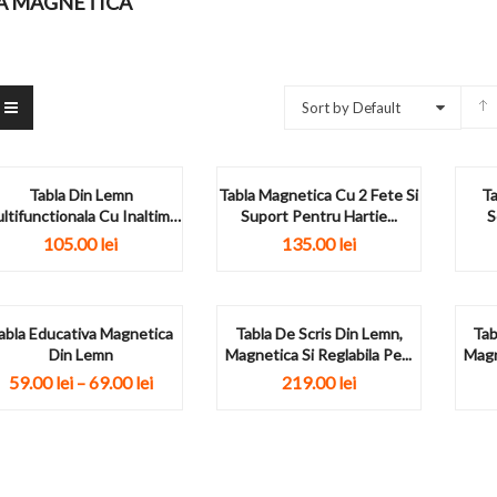
A MAGNETICA
Sort by Default
Tabla Din Lemn
Tabla Magnetica Cu 2 Fete Si
Ta
ltifunctionala Cu Inaltime
Suport Pentru Hartie...
S
Reglabila
105.00
lei
135.00
lei
abla Educativa Magnetica
Tabla De Scris Din Lemn,
Tab
Din Lemn
Magnetica Si Reglabila Pe...
Magne
59.00
lei
–
69.00
lei
219.00
lei