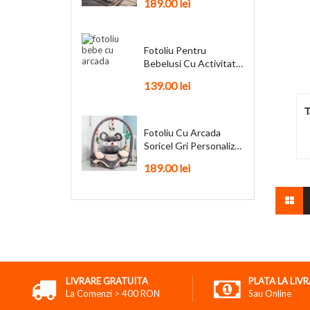
189.00
lei
Fotoliu Pentru
Bebelusi Cu Activitati
Funky + Cadou
139.00
lei
T
Fotoliu Cu Arcada
Soricel Gri Personalizat
+ Cadou
189.00
lei
LIVRARE GRATUITA
PLATA LA LIV
La Comenzi > 400 RON
Sau Online