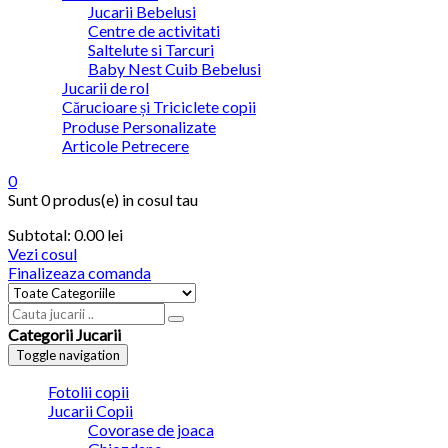
Jucarii Bebelusi
Centre de activitati
Saltelute si Tarcuri
Baby Nest Cuib Bebelusi
Jucarii de rol
Cărucioare și Triciclete copii
Produse Personalizate
Articole Petrecere
0
Sunt
0 produs(e)
in cosul tau
Subtotal:
0.00
lei
Vezi cosul
Finalizeaza comanda
Categorii Jucarii
Toggle navigation
Fotolii copii
Jucarii Copii
Covorase de joaca