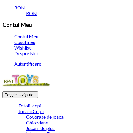
RON
RON
Contul Meu
Contul Meu
Cosul meu
Wishlist
Despre Noi
Autentificare
Toggle navigation
Fotolii copii
Jucarii Copii
Covorase de joaca
Ghiozdane
Jucarii de plus