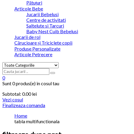
Pătuțuri
Articole Bebe
Jucarii Bebelusi
Centre de activitati
Saltelute si Tarcuri
Baby Nest Cuib Bebelusi
Jucarii de rol
Cărucioare și Triciclete copii
Produse Personalizate
Articole Petrecere
0
Sunt
0 produs(e)
in cosul tau
Subtotal:
0.00
lei
Vezi cosul
Finalizeaza comanda
Home
tabla multifunctionala