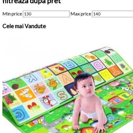
filtreaza dupa pret
Min price
Max price
Cele
mai Vandute