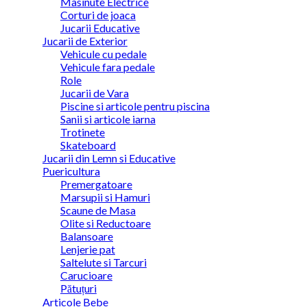
Masinute Electrice
Corturi de joaca
Jucarii Educative
Jucarii de Exterior
Vehicule cu pedale
Vehicule fara pedale
Role
Jucarii de Vara
Piscine si articole pentru piscina
Sanii si articole iarna
Trotinete
Skateboard
Jucarii din Lemn si Educative
Puericultura
Premergatoare
Marsupii si Hamuri
Scaune de Masa
Olite si Reductoare
Balansoare
Lenjerie pat
Saltelute si Tarcuri
Carucioare
Pătuțuri
Articole Bebe