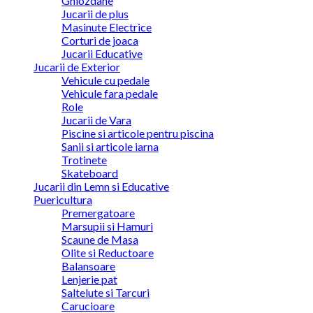
Ghiozdane
Jucarii de plus
Masinute Electrice
Corturi de joaca
Jucarii Educative
Jucarii de Exterior
Vehicule cu pedale
Vehicule fara pedale
Role
Jucarii de Vara
Piscine si articole pentru piscina
Sanii si articole iarna
Trotinete
Skateboard
Jucarii din Lemn si Educative
Puericultura
Premergatoare
Marsupii si Hamuri
Scaune de Masa
Olite si Reductoare
Balansoare
Lenjerie pat
Saltelute si Tarcuri
Carucioare