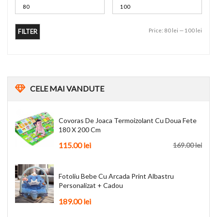
Price:
80 lei
—
100 lei
FILTER
CELE
MAI VANDUTE
Covoras De Joaca Termoizolant Cu Doua Fete
180 X 200 Cm
115.00
lei
169.00
lei
Fotoliu Bebe Cu Arcada Print Albastru
Personalizat + Cadou
189.00
lei