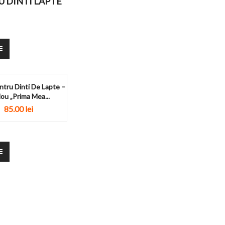
U DINTI LAPTE
ntru Dinti De Lapte –
ou „Prima Mea...
85.00
lei