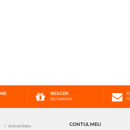
RARE
REDUCERI
C
De Sarbatori
O
CONTUL MEU
Articole Bebe