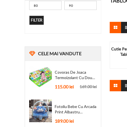
TABLO
FILTER
Cutie Pe
CELE
MAI VANDUTE
Tabl
Covoras De Joaca
Termoizolant Cu Doua
Fete 180 X 200 Cm
115.00
lei
169.00
lei
Fotoliu Bebe Cu Arcada
Print Albastru
Personalizat + Cadou
189.00
lei