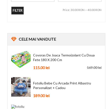
Price:
30.00 RON
—
40.00 RON
FILTER
CELE
MAI VANDUTE
Covoras De Joaca Termoizolant Cu Doua
Fete 180 X 200 Cm
115.00 lei
169.00 lei
Fotoliu Bebe Cu Arcada Print Albastru
Personalizat + Cadou
189.00 lei