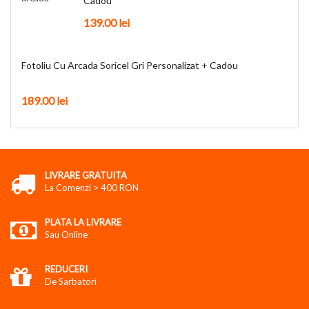
Cadou
139.00
lei
Fotoliu Cu Arcada Soricel Gri Personalizat + Cadou
189.00
lei
LIVRARE GRATUITA
La Comenzi > 400 RON
PLATA LA LIVRARE
Sau Online
REDUCERI
De Sarbatori