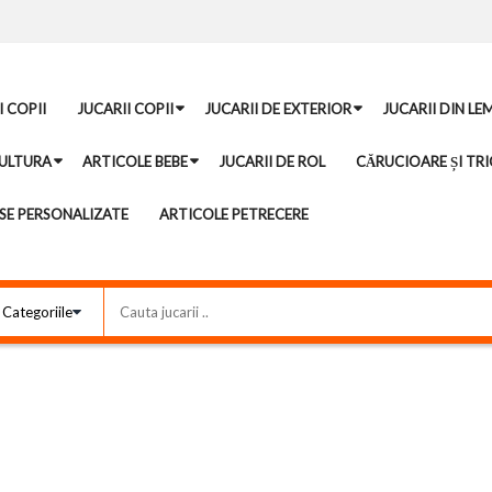
I COPII
JUCARII COPII
JUCARII DE EXTERIOR
JUCARII DIN LE
ULTURA
ARTICOLE BEBE
JUCARII DE ROL
CĂRUCIOARE ȘI TRI
E PERSONALIZATE
ARTICOLE PETRECERE