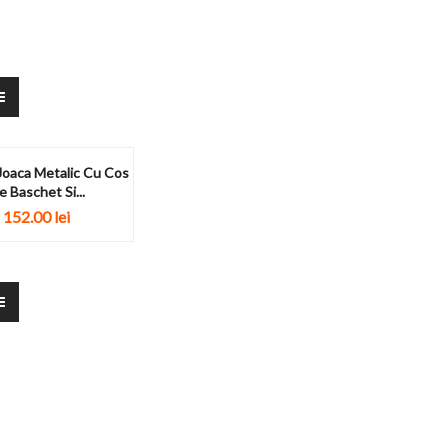
Joaca Metalic Cu Cos
e Baschet Si...
152.00
lei