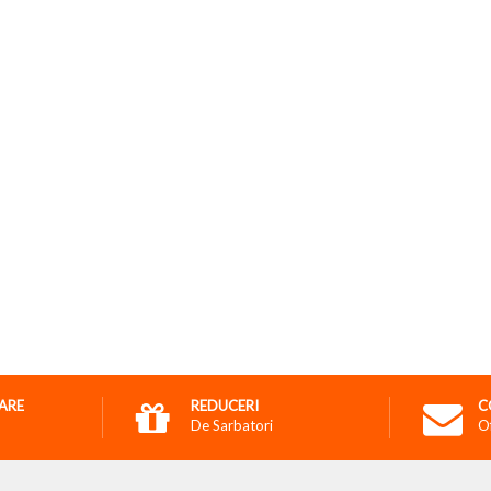
RARE
REDUCERI
C
De Sarbatori
O