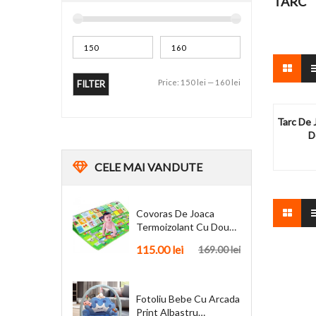
TARC
Price:
150 lei
—
160 lei
FILTER
Tarc De 
D
CELE
MAI VANDUTE
Covoras De Joaca
Termoizolant Cu Doua
Fete 180 X 200 Cm
115.00
lei
169.00
lei
Fotoliu Bebe Cu Arcada
Print Albastru