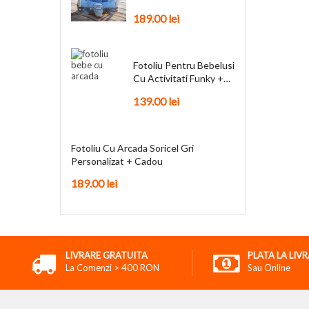
Personalizat + Cadou
189.00
lei
Fotoliu Pentru Bebelusi
Cu Activitati Funky +
Cadou
139.00
lei
Fotoliu Cu Arcada Soricel Gri
Personalizat + Cadou
189.00
lei
LIVRARE GRATUITA
PLATA LA LIV
La Comenzi > 400 RON
Sau Online