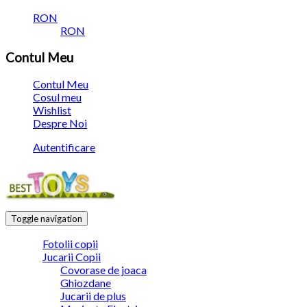
RON
RON
Contul Meu
Contul Meu
Cosul meu
Wishlist
Despre Noi
Autentificare
Toggle navigation
Fotolii copii
Jucarii Copii
Covorase de joaca
Ghiozdane
Jucarii de plus