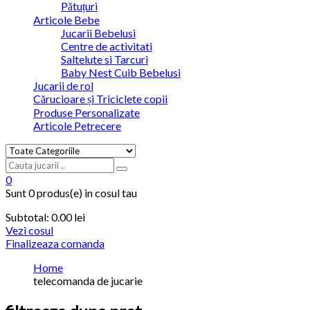
Pătuțuri
Articole Bebe
Jucarii Bebelusi
Centre de activitati
Saltelute si Tarcuri
Baby Nest Cuib Bebelusi
Jucarii de rol
Cărucioare și Triciclete copii
Produse Personalizate
Articole Petrecere
0
Sunt
0 produs(e)
in cosul tau
Subtotal:
0.00
lei
Vezi cosul
Finalizeaza comanda
Home
telecomanda de jucarie