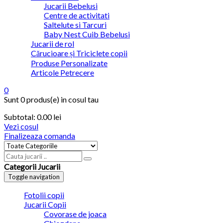
Jucarii Bebelusi
Centre de activitati
Saltelute si Tarcuri
Baby Nest Cuib Bebelusi
Jucarii de rol
Cărucioare și Triciclete copii
Produse Personalizate
Articole Petrecere
0
Sunt
0 produs(e)
in cosul tau
Subtotal:
0.00
lei
Vezi cosul
Finalizeaza comanda
Categorii Jucarii
Toggle navigation
Fotolii copii
Jucarii Copii
Covorase de joaca