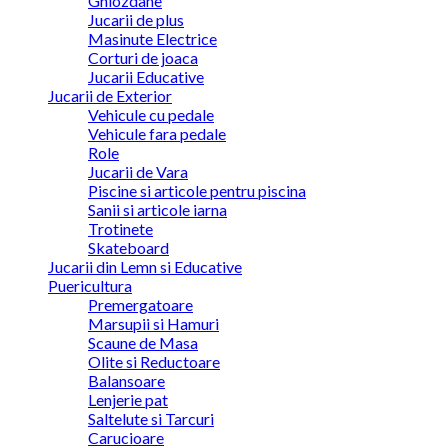
Ghiozdane
Jucarii de plus
Masinute Electrice
Corturi de joaca
Jucarii Educative
Jucarii de Exterior
Vehicule cu pedale
Vehicule fara pedale
Role
Jucarii de Vara
Piscine si articole pentru piscina
Sanii si articole iarna
Trotinete
Skateboard
Jucarii din Lemn si Educative
Puericultura
Premergatoare
Marsupii si Hamuri
Scaune de Masa
Olite si Reductoare
Balansoare
Lenjerie pat
Saltelute si Tarcuri
Carucioare