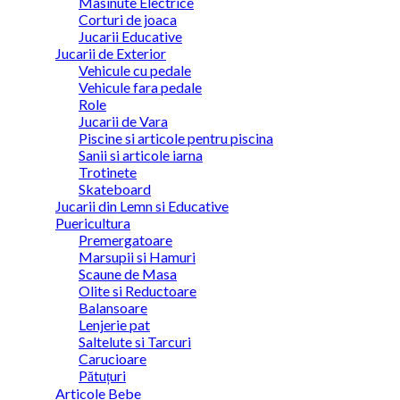
Masinute Electrice
Corturi de joaca
Jucarii Educative
Jucarii de Exterior
Vehicule cu pedale
Vehicule fara pedale
Role
Jucarii de Vara
Piscine si articole pentru piscina
Sanii si articole iarna
Trotinete
Skateboard
Jucarii din Lemn si Educative
Puericultura
Premergatoare
Marsupii si Hamuri
Scaune de Masa
Olite si Reductoare
Balansoare
Lenjerie pat
Saltelute si Tarcuri
Carucioare
Pătuțuri
Articole Bebe