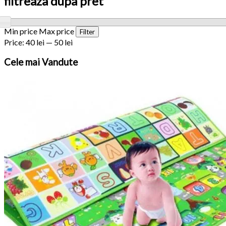
filtreaza dupa pret
Min price
Max price
Filter
Price:
40 lei
—
50 lei
Cele
mai Vandute