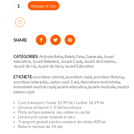
Adauga In Cos
SHARE
CATEGORIES:
Articole Bebe
,
Baieti
,
Fete
,
Generale
,
Jocuri
educative
,
Jucarii Bebelusi
,
Jucarii Copii
,
Jucarii de Exterior
,
Jucarii de rol
,
Jucarii de Vara
,
Jucarii Educative
ETICHETE:
acordeon colorat
,
acordeon copii
,
acordeon fluturaș
,
acordeon interactiv
,
cadou copii 3 ani
,
dezvoltare motricitate
,
instrument muzical copii
,
jucarie educativa
,
jucarie muzicala
,
muzică
pentru copii
Cost transport: Curier 22.99 lei / Locker 16.99 lei
Livrarea se face in 1-3 zile lucratoare
Plata se face numerar sau online cu cardul
Livrare prin curier oriunde in tara
Transport gratuit pentru comenzi de minim 400 lei
Retur in termen de 14 zile