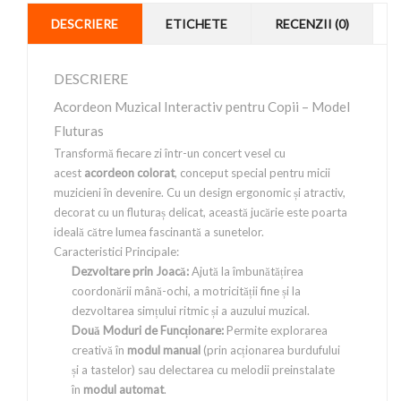
DESCRIERE
ETICHETE
RECENZII (0)
DESCRIERE
Acordeon Muzical Interactiv pentru Copii – Model
Fluturas
Transformă fiecare zi într-un concert vesel cu
acest
acordeon colorat
, conceput special pentru micii
muzicieni în devenire. Cu un design ergonomic și atractiv,
decorat cu un fluturaș delicat, această jucărie este poarta
ideală către lumea fascinantă a sunetelor.
Caracteristici Principale:
Dezvoltare prin Joacă:
Ajută la îmbunătățirea
coordonării mână-ochi, a motricității fine și la
dezvoltarea simțului ritmic și a auzului muzical.
Două Moduri de Funcționare:
Permite explorarea
creativă în
modul manual
(prin acționarea burdufului
și a tastelor) sau delectarea cu melodii preinstalate
în
modul automat
.