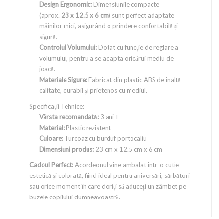
Design Ergonomic:
Dimensiunile compacte
(aprox.
23 x 12.5 x 6 cm
) sunt perfect adaptate
mâinilor mici, asigurând o prindere confortabilă și
sigură.
Controlul Volumului:
Dotat cu funcție de reglare a
volumului, pentru a se adapta oricărui mediu de
joacă.
Materiale Sigure:
Fabricat din plastic ABS de înaltă
calitate, durabil și prietenos cu mediul.
Specificații Tehnice:
Vârsta recomandată:
3 ani +
Material:
Plastic rezistent
Culoare:
Turcoaz cu burduf portocaliu
Dimensiuni produs:
23 cm x 12.5 cm x 6 cm
Cadoul Perfect:
Acordeonul vine ambalat într-o cutie
estetică și colorată, fiind ideal pentru aniversări, sărbători
sau orice moment în care doriți să aduceți un zâmbet pe
buzele copilului dumneavoastră.