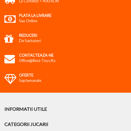
La Comenzi > 400 RON
PLATA LA LIVRARE
Sau Online
REDUCERI
De Sarbatori
CONTACTEAZA-NE
Office@best-Toys.ro
OFERTE
Saptamanale
INFORMATII UTILE
CATEGORII JUCARII