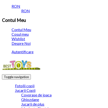
RON
RON
Contul Meu
Contul Meu
Cosul meu
Wishlist
Despre Noi
Autentificare
Toggle navigation
Fotolii copii
Jucarii Copii
Covorase de joaca
Ghiozdane
Jucarii de plus