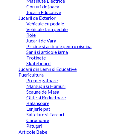
Masinute Electrice
Corturi de joaca
Jucarii Educative
Jucarii de Exterior
Vehicule cu pedale
Vehicule fara pedale
Role
Jucarii de Vara
Piscine si articole pentru piscina
Sanii si articole iarna
Trotinete
Skateboard
Jucarii din Lemn si Educative
Puericultura
Premergatoare
Marsupii si Hamuri
Scaune de Masa
Olite si Reductoare
Balansoare
Lenjerie pat
Saltelute si Tarcuri
Carucioare
Pătuțuri
Articole Bebe