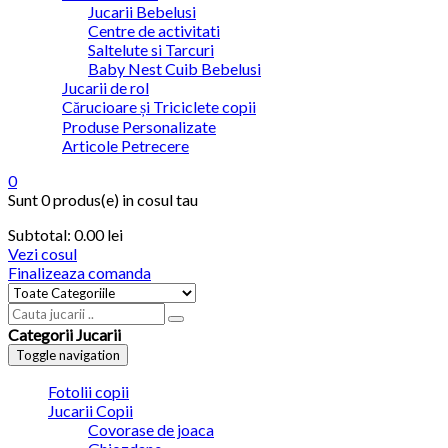
Jucarii Bebelusi
Centre de activitati
Saltelute si Tarcuri
Baby Nest Cuib Bebelusi
Jucarii de rol
Cărucioare și Triciclete copii
Produse Personalizate
Articole Petrecere
0
Sunt
0 produs(e)
in cosul tau
Subtotal:
0.00
lei
Vezi cosul
Finalizeaza comanda
Categorii Jucarii
Toggle navigation
Fotolii copii
Jucarii Copii
Covorase de joaca