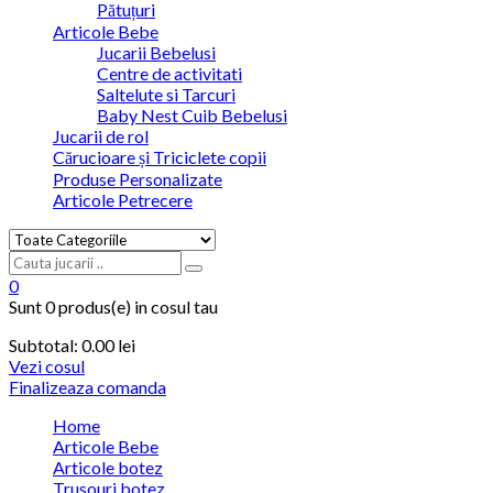
Pătuțuri
Articole Bebe
Jucarii Bebelusi
Centre de activitati
Saltelute si Tarcuri
Baby Nest Cuib Bebelusi
Jucarii de rol
Cărucioare și Triciclete copii
Produse Personalizate
Articole Petrecere
0
Sunt
0 produs(e)
in cosul tau
Subtotal:
0.00
lei
Vezi cosul
Finalizeaza comanda
Home
Articole Bebe
Articole botez
Trusouri botez