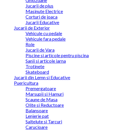
Ghiozdane
Jucarii de plus
Masinute Electrice
Corturi de joaca
Jucarii Educative
Jucarii de Exterior
Vehicule cu pedale
Vehicule fara pedale
Role
Jucarii de Vara
Piscine si articole pentru piscina
Sanii si articole iarna
Trotinete
Skateboard
Jucarii din Lemn si Educative
Puericultura
Premergatoare
Marsupii si Hamuri
Scaune de Masa
Olite si Reductoare
Balansoare
Lenjerie pat
Saltelute si Tarcuri
Carucioare