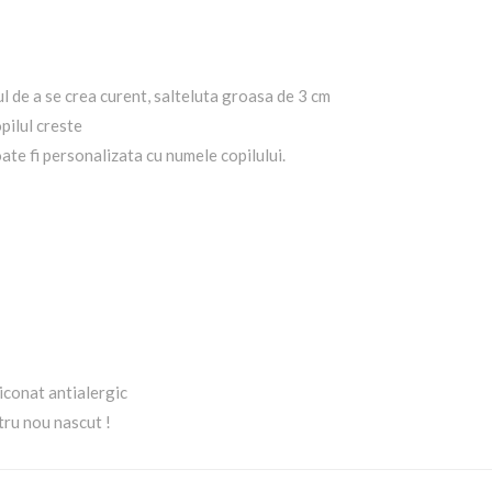
ul de a se crea curent, salteluta groasa de 3 cm
opilul creste
ate fi personalizata cu numele copilului.
iconat antialergic
tru nou nascut !