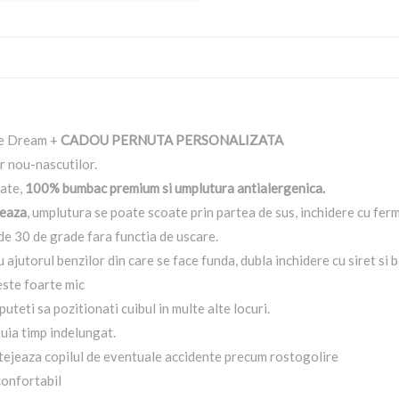
ue Dream +
CADOU PERNUTA PERSONALIZATA
r nou-nascutilor.
tate,
100% bumbac premium si umplutura antialergenica.
seaza
, umplutura se poate scoate prin partea de sus, inchidere cu fer
de 30 de grade fara functia de uscare.
 ajutorul benzilor din care se face funda, dubla inchidere cu siret si 
este foarte mic
uteti sa pozitionati cuibul in multe alte locuri.
uia timp indelungat.
protejeaza copilul de eventuale accidente precum rostogolire
confortabil