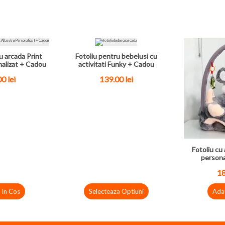
u arcada Print
Fotoliu pentru bebelusi cu
nalizat + Cadou
activitati Funky + Cadou
0 lei
139.00 lei
Fotoliu cu 
persona
18
 In Cos
Selecteaza Optiuni
Ada