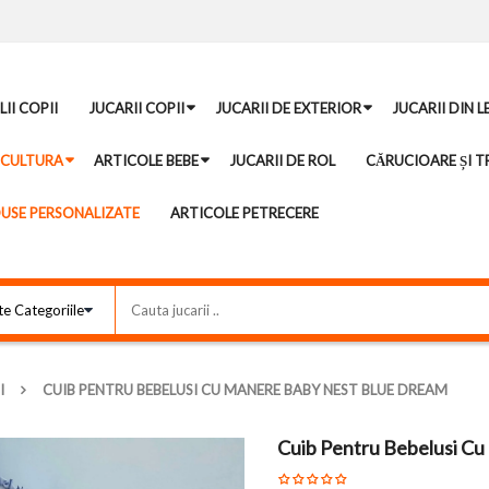
II COPII
JUCARII COPII
JUCARII DE EXTERIOR
JUCARII DIN 
ICULTURA
ARTICOLE BEBE
JUCARII DE ROL
CĂRUCIOARE ȘI TR
USE PERSONALIZATE
ARTICOLE PETRECERE
I
CUIB PENTRU BEBELUSI CU MANERE BABY NEST BLUE DREAM
Cuib Pentru Bebelusi C