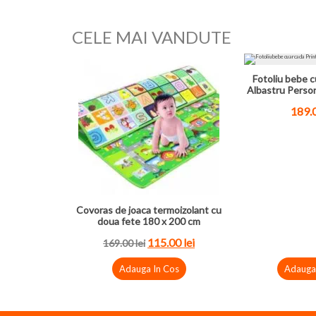
CELE MAI VANDUTE
Fotoliu bebe c
Albastru Perso
189.0
Covoras de joaca termoizolant cu
doua fete 180 x 200 cm
115.00 lei
169.00 lei
Adauga In Cos
Adauga