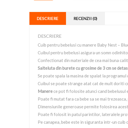
DESCRIERE
RECENZII (0)
DESCRIERE
Cuib pentru bebelusi cu manere Baby Nest – Bl
Cuibul pentru bebelusi asigura un somn odinhito
Confectionat din materiale de cea mai buna cali
Salteluta din burete cu grosime de 3 cm se deta
Se poate spala la masina de spalat la programul 
Cuibul se poate strange atat cat de mult doriti cu
Manere
ce pot fi folosite atunci cand bebelusul 
Poate fi mutat fara ca bebe sa se mai trezeasca, p
Dimensiunile generoase permite folosirea acest
Poate fi folosit in patul parintilor, lateralele 
Pe canapea, bebe este in siguranta intr-un cuib 