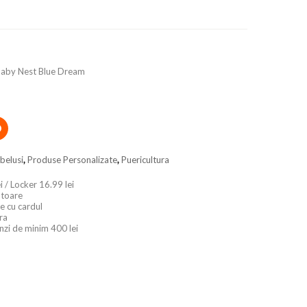
Baby Nest Blue Dream
belusi
,
Produse Personalizate
,
Puericultura
i / Locker 16.99 lei
ratoare
e cu cardul
ara
nzi de minim 400 lei