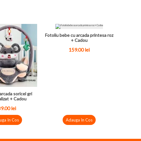
Fotoliu bebe cu arcada printesa roz
+ Cadou
159.00 lei
arcada soricel gri
lizat + Cadou
9.00 lei
uga In Cos
Adauga In Cos