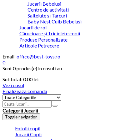
Jucarii Bebelusi
Centre de activitati
Saltelute si Tarcuri
Baby Nest Cuib Bebelusi
Jucarii de rol
Cărucioare și Triciclete copii
Produse Personalizate
Articole Petrecere
Email:
office@best-toys.ro
0
Sunt
0 produs(e)
in cosul tau
Subtotal:
0.00 lei
Vezi cosul
Finalizeaza comanda
Categorii Jucarii
Toggle navigation
Fotolii copii
Jucarii Copii