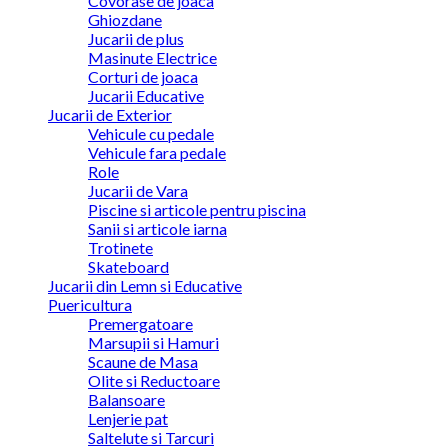
Covorase de joaca
Ghiozdane
Jucarii de plus
Masinute Electrice
Corturi de joaca
Jucarii Educative
Jucarii de Exterior
Vehicule cu pedale
Vehicule fara pedale
Role
Jucarii de Vara
Piscine si articole pentru piscina
Sanii si articole iarna
Trotinete
Skateboard
Jucarii din Lemn si Educative
Puericultura
Premergatoare
Marsupii si Hamuri
Scaune de Masa
Olite si Reductoare
Balansoare
Lenjerie pat
Saltelute si Tarcuri