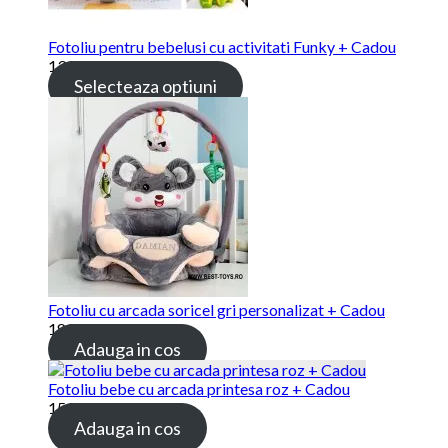
Fotoliu pentru bebelusi cu activitati Funky + Cadou
139.00 lei
Selecteaza optiuni
Fotoliu cu arcada soricel gri personalizat + Cadou
189.00 lei
Adauga in cos
Fotoliu bebe cu arcada printesa roz + Cadou
159.00 lei
Adauga in cos