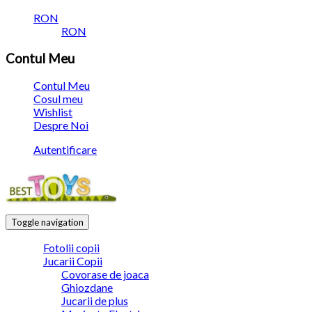
RON
RON
Contul Meu
Contul Meu
Cosul meu
Wishlist
Despre Noi
Autentificare
Toggle navigation
Fotolii copii
Jucarii Copii
Covorase de joaca
Ghiozdane
Jucarii de plus