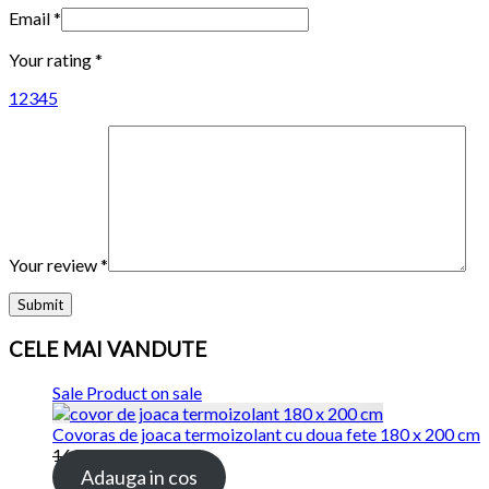
Email
*
Your rating
*
1
2
3
4
5
Your review
*
CELE MAI VANDUTE
Sale
Product on sale
Covoras de joaca termoizolant cu doua fete 180 x 200 cm
169.00 lei
115.00 lei
Adauga in cos