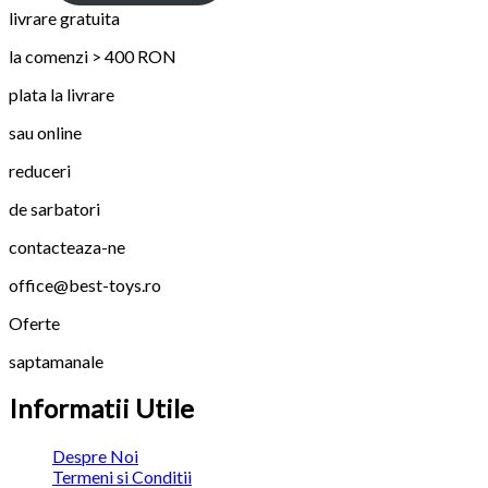
livrare gratuita
la comenzi > 400 RON
plata la livrare
sau online
reduceri
de sarbatori
contacteaza-ne
office@best-toys.ro
Oferte
saptamanale
Informatii Utile
Despre Noi
Termeni si Conditii