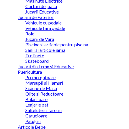
Masinute Electrice
Corturi de joaca
Jucarii Educative
Jucarii de Exterior
Vehicule cu pedale
Vehicule fara pedale
Role
Jucarii de Vara
Piscine si articole pentru piscina
Sanii si articole iarna
Trotinete
Skateboard
Jucarii din Lemn si Educative
Puericultura
Premergatoare
Marsupii si Hamuri
Scaune de Masa
Olite si Reductoare
Balansoare
Lenjerie pat
Saltelute si Tarcuri
Carucioare
Pătuțuri
Articole Bebe