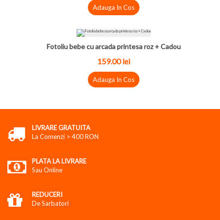
Adauga In Cos
Fotoliu bebe cu arcada printesa roz + Cadou
159.00 lei
Adauga In Cos
LIVRARE GRATUITA
La Comenzi > 400 RON
PLATA LA LIVRARE
Sau Online
REDUCERI
De Sarbatori