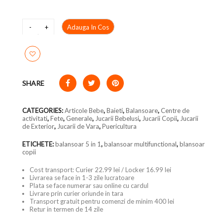
Adauga In Cos
SHARE
CATEGORIES:
Articole Bebe
,
Baieti
,
Balansoare
,
Centre de
activitati
,
Fete
,
Generale
,
Jucarii Bebelusi
,
Jucarii Copii
,
Jucarii
de Exterior
,
Jucarii de Vara
,
Puericultura
ETICHETE:
balansoar 5 in 1
,
balansoar multifunctional
,
blansoar
copii
Cost transport: Curier 22.99 lei / Locker 16.99 lei
Livrarea se face in 1-3 zile lucratoare
Plata se face numerar sau online cu cardul
Livrare prin curier oriunde in tara
Transport gratuit pentru comenzi de minim 400 lei
Retur in termen de 14 zile