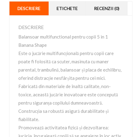
DESCRIERE
ETICHETE
RECENZII (0)
DESCRIERE
Balansoar multifunctional pentru copii 5 in 1
Banana Shape
Este o jucărie multifuncțională pentru copii care
poate fi folosită ca scuter, masinuta cu maner
parental, trambulină, balansoar și placa de echilibru,
oferind distracție nesfârșita pentru cei mici.
Fabricată din materiale de înaltă calitate, non-
toxice, această jucărie inovatoare este concepută
pentru siguranța copilului dumneavoastră.
Construcția sa robustă asigură durabilitate și
fiabilitate.
Promovează activitatea fizică și dezvoltarea:
jucăria încurajează copiii să se angajeze în joc activ,