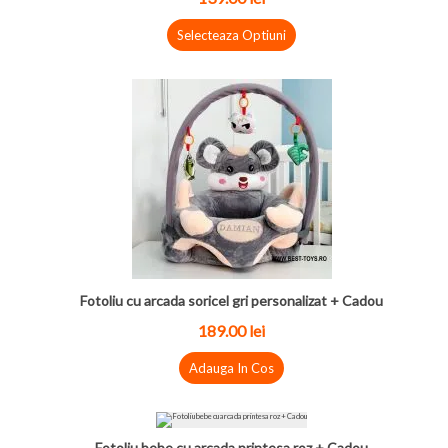
Selecteaza Optiuni
Fotoliu cu arcada soricel gri personalizat + Cadou
189.00 lei
Adauga In Cos
Fotoliu bebe cu arcada printesa roz + Cadou