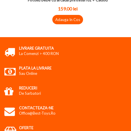
159.00 lei
Adauga In Cos
LIVRARE GRATUITA
La Comenzi > 400 RON
PLATA LA LIVRARE
Sau Online
REDUCERI
De Sarbatori
CONTACTEAZA-NE
Office@best-Toys.ro
OFERTE