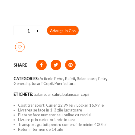
Adauga In Cos
SHARE
CATEGORIES:
Articole Bebe
,
Baieti
,
Balansoare
,
Fete
,
Generale
,
Jucarii Copii
,
Puericultura
ETICHETE:
balansoar calut
,
balansoar copii
Cost transport: Curier 22.99 lei / Locker 16.99 lei
Livrarea se face in 1-3 zile lucratoare
Plata se face numerar sau online cu cardul
Livrare prin curier oriunde in tara
Transport gratuit pentru comenzi de minim 400 lei
Retur in termen de 14 zile