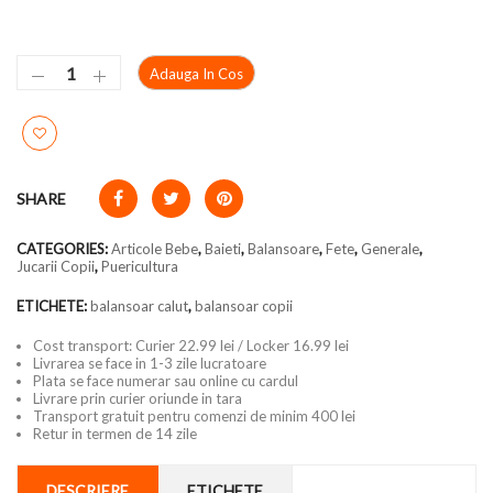
Adauga In Cos
SHARE
CATEGORIES:
Articole Bebe
,
Baieti
,
Balansoare
,
Fete
,
Generale
,
Jucarii Copii
,
Puericultura
ETICHETE:
balansoar calut
,
balansoar copii
Cost transport: Curier 22.99 lei / Locker 16.99 lei
Livrarea se face in 1-3 zile lucratoare
Plata se face numerar sau online cu cardul
Livrare prin curier oriunde in tara
Transport gratuit pentru comenzi de minim 400 lei
Retur in termen de 14 zile
DESCRIERE
ETICHETE