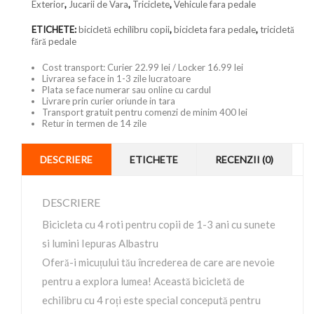
Exterior
,
Jucarii de Vara
,
Triciclete
,
Vehicule fara pedale
ETICHETE:
bicicletă echilibru copii
,
bicicleta fara pedale
,
tricicletă
fără pedale
Cost transport: Curier 22.99 lei / Locker 16.99 lei
Livrarea se face in 1-3 zile lucratoare
Plata se face numerar sau online cu cardul
Livrare prin curier oriunde in tara
Transport gratuit pentru comenzi de minim 400 lei
Retur in termen de 14 zile
DESCRIERE
ETICHETE
RECENZII (0)
DESCRIERE
Bicicleta cu 4 roti pentru copii de 1-3 ani cu sunete
si lumini Iepuras Albastru
Oferă-i micuțului tău încrederea de care are nevoie
pentru a explora lumea! Această bicicletă de
echilibru cu 4 roți este special concepută pentru