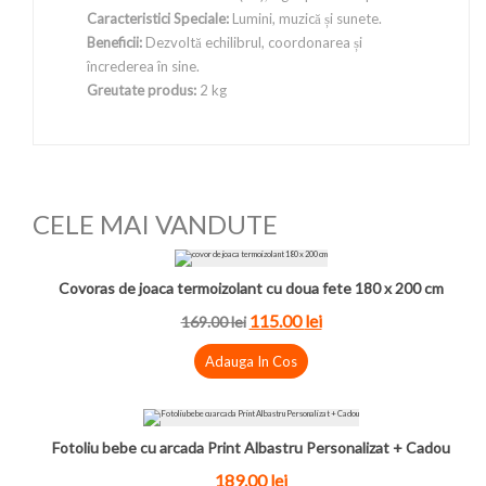
Caracteristici Speciale:
Lumini, muzică și sunete.
Beneficii:
Dezvoltă echilibrul, coordonarea și
încrederea în sine.
Greutate produs:
2 kg
CELE MAI VANDUTE
Covoras de joaca termoizolant cu doua fete 180 x 200 cm
115.00
lei
169.00
lei
Adauga In Cos
Fotoliu bebe cu arcada Print Albastru Personalizat + Cadou
189.00
lei