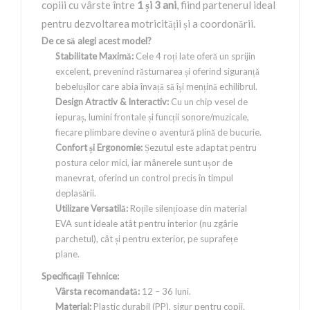
copiii cu vârste între
1 și 3 ani
, fiind partenerul ideal
pentru dezvoltarea motricității și a coordonării.
De ce să alegi acest model?
Stabilitate Maximă:
Cele 4 roți late oferă un sprijin
excelent, prevenind răsturnarea și oferind siguranță
bebelușilor care abia învață să își mențină echilibrul.
Design Atractiv & Interactiv:
Cu un chip vesel de
iepuraș, lumini frontale și funcții sonore/muzicale,
fiecare plimbare devine o aventură plină de bucurie.
Confort și Ergonomie:
Șezutul este adaptat pentru
postura celor mici, iar mânerele sunt ușor de
manevrat, oferind un control precis în timpul
deplasării.
Utilizare Versatilă:
Roțile silențioase din material
EVA sunt ideale atât pentru interior (nu zgârie
parchetul), cât și pentru exterior, pe suprafețe
plane.
Specificații Tehnice:
Vârsta recomandată:
12 – 36 luni.
Material:
Plastic durabil (PP), sigur pentru copii.