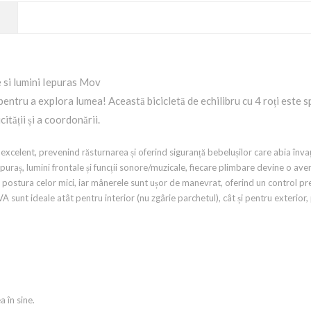
e si lumini Iepuras Mov
pentru a explora lumea! Această bicicletă de echilibru cu 4 roți este 
ității și a coordonării.
n excelent, prevenind răsturnarea și oferind siguranță bebelușilor care abia învață
puraș, lumini frontale și funcții sonore/muzicale, fiecare plimbare devine o ave
postura celor mici, iar mânerele sunt ușor de manevrat, oferind un control prec
VA sunt ideale atât pentru interior (nu zgârie parchetul), cât și pentru exterior,
 în sine.