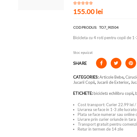
155.00
lei
COD PRODUS:
TO7_90504
Bicicleta cu 4 roti pentru copii de 1
Stoc epuizat
SHARE
CATEGORIES:
Articole Bebe
,
Cărucio
Jucarii Copii
,
Jucarii de Exterior
,
Juc
ETICHETE:
bicicletă echilibru copii
,
b
Cost transport: Curier 22.99 lei /
Livrarea se face in 1-3 zile lucrat
Plata se face numerar sau online 
Livrare prin curier oriunde in tara
Transport gratuit pentru comenzi
Retur in termen de 14 zile