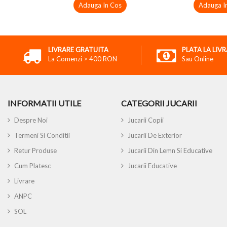
Adauga In Cos
Adauga I
LIVRARE GRATUITA
PLATA LA LIV
La Comenzi > 400 RON
Sau Online
INFORMATII UTILE
CATEGORII JUCARII
Despre Noi
Jucarii Copii
Termeni Si Conditii
Jucarii De Exterior
Retur Produse
Jucarii Din Lemn Si Educative
Cum Platesc
Jucarii Educative
Livrare
ANPC
SOL