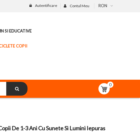
Autentificare
RON
Contul Meu
MN SI EDUCATIVE
CICLETE COPII
0
Copii De 1-3 Ani Cu Sunete Si Lumini Iepuras