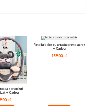
Fotoliu bebe cu arcada printesa roz
+ Cadou
159.00
lei
rcada soricel gri
izat + Cadou
9.00
lei