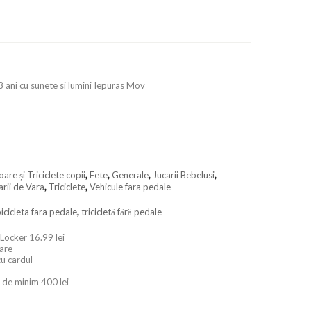
-3 ani cu sunete si lumini Iepuras Mov
are și Triciclete copii
,
Fete
,
Generale
,
Jucarii Bebelusi
,
arii de Vara
,
Triciclete
,
Vehicule fara pedale
icicleta fara pedale
,
tricicletă fără pedale
 Locker 16.99 lei
oare
cu cardul
 de minim 400 lei