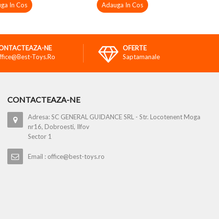
ga In Cos
Adauga In Cos
ONTACTEAZA-NE
OFERTE
ffice@best-Toys.ro
Saptamanale
CONTACTEAZA-NE
Adresa: SC GENERAL GUIDANCE SRL - Str. Locotenent Moga
nr16, Dobroesti, Ilfov
Sector 1
Email : office@best-toys.ro