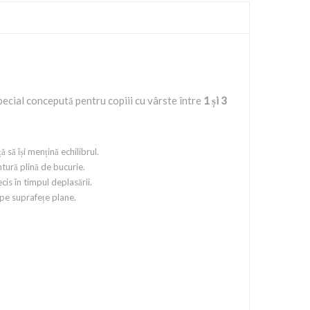
special concepută pentru copiii cu vârste între
1 și 3
 să își mențină echilibrul.
ntură plină de bucurie.
is în timpul deplasării.
 pe suprafețe plane.