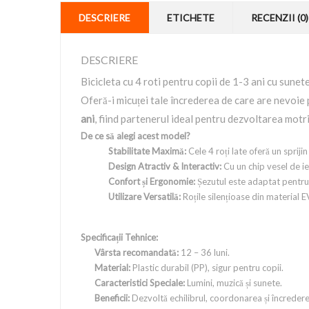
DESCRIERE
ETICHETE
RECENZII (0)
DESCRIERE
Bicicleta cu 4 roti pentru copii de 1-3 ani cu sunet
Oferă-i micuței tale încrederea de care are nevoie 
ani
, fiind partenerul ideal pentru dezvoltarea motric
De ce să alegi acest model?
Stabilitate Maximă:
Cele 4 roți late oferă un spriji
Design Atractiv & Interactiv:
Cu un chip vesel de ie
Confort și Ergonomie:
Șezutul este adaptat pentru 
Utilizare Versatilă:
Roțile silențioase din material E
Specificații Tehnice:
Vârsta recomandată:
12 – 36 luni.
Material:
Plastic durabil (PP), sigur pentru copii.
Caracteristici Speciale:
Lumini, muzică și sunete.
Beneficii:
Dezvoltă echilibrul, coordonarea și încrederea