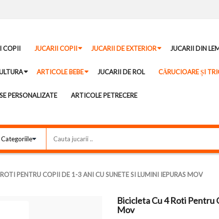
I COPII
JUCARII COPII
JUCARII DE EXTERIOR
JUCARII DIN LE
ULTURA
ARTICOLE BEBE
JUCARII DE ROL
CĂRUCIOARE ȘI TRI
E PERSONALIZATE
ARTICOLE PETRECERE
 ROTI PENTRU COPII DE 1-3 ANI CU SUNETE SI LUMINI IEPURAS MOV
Bicicleta Cu 4 Roti Pentru 
Mov