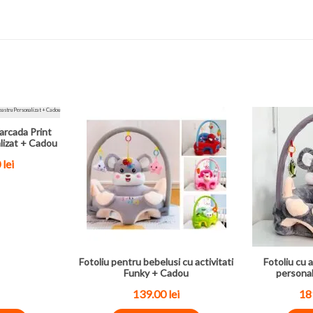
arcada Print
lizat + Cadou
0
lei
Fotoliu pentru bebelusi cu activitati
Fotoliu cu a
Funky + Cadou
personal
139.00
lei
18