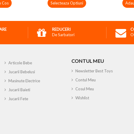
n Cos
Selecteaza Optiuni
Adau
RARE
REDUCERI
C
De Sarbatori
O
CONTUL MEU
Articole Bebe
Newsletter Best Toys
Jucarii Bebelusi
Contul Meu
Masinute Electrice
Cosul Meu
Jucarii Baieti
Wishlist
Jucarii Fete