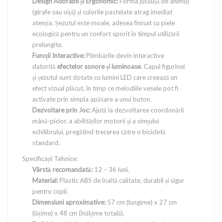
Design Adorabil și Ergonomic:
Forma jucăușă de animuț
(girafe sau oiță) și culorile pastelate atrag imediat
atenția. Șezutul este moale, adesea finisat cu piele
ecologică pentru un confort sporit în timpul utilizării
prelungite.
Funcții Interactive:
Plimbările devin interactive
datorită
efectelor sonore și luminoase
. Capul figurinei
și șezutul sunt dotate cu lumini LED care creează un
efect vizual plăcut, în timp ce melodiile vesele pot fi
activate prin simpla apăsare a unui buton.
Dezvoltare prin Joc:
Ajută la dezvoltarea coordonării
mână-picior, a abilităților motorii și a simțului
echilibrului, pregătind trecerea către o bicicletă
standard.
Specificații Tehnice:
Vârstă recomandată:
12 – 36 luni.
Material:
Plastic ABS de înaltă calitate, durabil și sigur
pentru copii.
Dimensiuni aproximative:
57 cm (lungime) x 27 cm
(lățime) x 48 cm (înălțime totală).