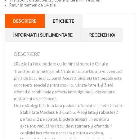
Transport gratuit pentru comenzi de minim 400 lei
Retur in termen de 14 zile
DESCRIERE
ETICHETE
INFORMATII SUPLIMENTARE
RECENZII (0)
DESCRIERE
Bicicleta fara pedale cu lumini si sunete Girafa
Transformă primele plimbări ale micuțului tău într-o aventură
plină de bucurie și culoare! Această bicicletă fără pedale este
concepută special pentru copiii cu vârsta între
1 și 3 ani
,
oferind o combinație perfectă între siguranță, dezvoltare
motorie și divertisment.
De ce să alegi bicicleta fara pedale cu lumini si sunete Girafa?
Stabilitate Maximă:
Echipată cu
4 roți late și robuste
(2
pe față și 2 pe spate), bicicleta asigură un echilibru
excelent, reducând riscul de răsturnare și oferindu-i
copilului încrederea necesară pentru a explora.