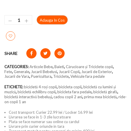
Adauga In Cos
SHARE
CATEGORIES:
Articole Bebe
,
Baieti
,
Cărucioare și Triciclete copii
,
Fete
,
Generale
,
Jucarii Bebelusi
,
Jucarii Copii
,
Jucarii de Exterior
,
Jucarii de Vara
,
Puericultura
,
Triciclete
,
Vehicule fara pedale
ETICHETE:
bicicletă 4 roți copii
,
bicicleta copii
,
bicicletă cu lumini și
muzică
,
bicicletă echilibru copii
,
bicicleta fara pedale
,
bicicletă girafă
,
bicicletă interactivă bebeluși
,
cadou copii 2 ani
,
prima mea bicicletă
,
ride-
on copii 1 an
Cost transport: Curier 22.99 lei / Locker 16.99 lei
Livrarea se face in 1-3 zile lucratoare
Plata se face numerar sau online cu cardul
Livrare prin curier oriunde in tara