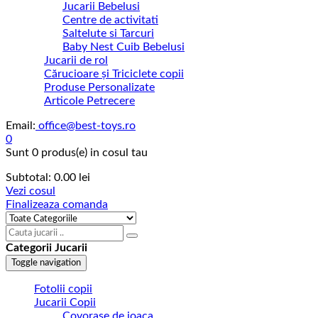
Jucarii Bebelusi
Centre de activitati
Saltelute si Tarcuri
Baby Nest Cuib Bebelusi
Jucarii de rol
Cărucioare și Triciclete copii
Produse Personalizate
Articole Petrecere
Email:
office@best-toys.ro
0
Sunt
0 produs(e)
in cosul tau
Subtotal:
0.00
lei
Vezi cosul
Finalizeaza comanda
Categorii Jucarii
Toggle navigation
Fotolii copii
Jucarii Copii
Covorase de joaca