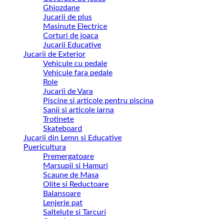
Ghiozdane
Jucarii de plus
Masinute Electrice
Corturi de joaca
Jucarii Educative
Jucarii de Exterior
Vehicule cu pedale
Vehicule fara pedale
Role
Jucarii de Vara
Piscine si articole pentru piscina
Sanii si articole iarna
Trotinete
Skateboard
Jucarii din Lemn si Educative
Puericultura
Premergatoare
Marsupii si Hamuri
Scaune de Masa
Olite si Reductoare
Balansoare
Lenjerie pat
Saltelute si Tarcuri