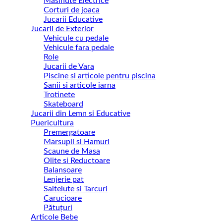
Masinute Electrice
Corturi de joaca
Jucarii Educative
Jucarii de Exterior
Vehicule cu pedale
Vehicule fara pedale
Role
Jucarii de Vara
Piscine si articole pentru piscina
Sanii si articole iarna
Trotinete
Skateboard
Jucarii din Lemn si Educative
Puericultura
Premergatoare
Marsupii si Hamuri
Scaune de Masa
Olite si Reductoare
Balansoare
Lenjerie pat
Saltelute si Tarcuri
Carucioare
Pătuțuri
Articole Bebe