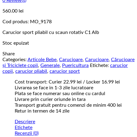
0
Review(s)
560.00
lei
Cod produs:
MO_9178
Carucior sport pliabil cu scaun rotativ C1 Alb
Stoc epuizat
Share
Categories:
Articole Bebe
,
Carucioare
,
Carucioare
,
Cărucioare
și Triciclete copii
,
Generale
,
Puericultura
Etichete:
carucior
copii
,
carucior pliabil
,
carucior sport
Cost transport: Curier 22.99 lei / Locker 16.99 lei
Livrarea se face in 1-3 zile lucratoare
Plata se face numerar sau online cu cardul
Livrare prin curier oriunde in tara
Transport gratuit pentru comenzi de minim 400 lei
Retur in termen de 14 zile
Descriere
Etichete
Recenzii (0)