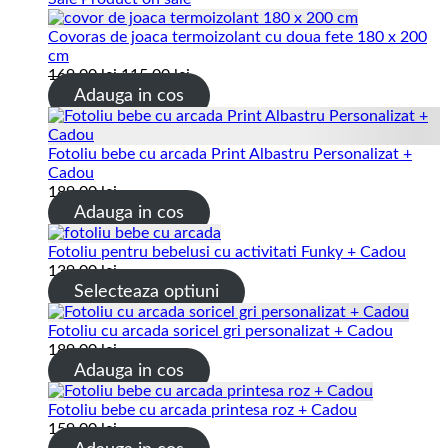
Covoras de joaca termoizolant cu doua fete 180 x 200
cm
169.00
lei
115.00
lei
Adauga in cos
Fotoliu bebe cu arcada Print Albastru Personalizat +
Cadou
189.00
lei
Adauga in cos
Fotoliu pentru bebelusi cu activitati Funky + Cadou
139.00
lei
Selecteaza optiuni
Fotoliu cu arcada soricel gri personalizat + Cadou
189.00
lei
Adauga in cos
Fotoliu bebe cu arcada printesa roz + Cadou
159.00
lei