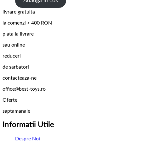
Adauga in cos
livrare gratuita
la comenzi > 400 RON
plata la livrare
sau online
reduceri
de sarbatori
contacteaza-ne
office@best-toys.ro
Oferte
saptamanale
Informatii Utile
Despre Noi