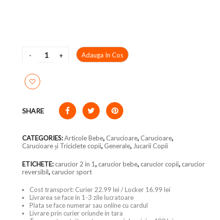
Adauga In Cos
SHARE
CATEGORIES:
Articole Bebe
,
Carucioare
,
Carucioare
,
Cărucioare și Triciclete copii
,
Generale
,
Jucarii Copii
ETICHETE:
carucior 2 in 1
,
carucior bebe
,
carucior copii
,
carucior
reversibil
,
carucior sport
Cost transport: Curier 22.99 lei / Locker 16.99 lei
Livrarea se face in 1-3 zile lucratoare
Plata se face numerar sau online cu cardul
Livrare prin curier oriunde in tara