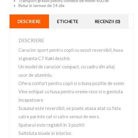
Transport gratuit pentru comenzi de minim 400 lei
Retur in termen de 14 zile
DESCRIERE
ETICHETE
RECENZII (0)
DESCRIERE
Carucior sport pentru copii cu sezut reversibil, husa
si geanta C7 Kaki deschis
Un model de carucior compact, cu cadru din aliaj
usor de aluminiu.
Ofera confort pentru copii si o buna pozitie de somn
Vine echipat cu husa pentru vreme rece si o gentuta
incapatoare
Scaunul este reversibil, se poate atasa atat cu fata
catre parinte cat si catre sensul de mers.
Spatarul este reglabil in 3 pozitii
Salteluta moale in interior.