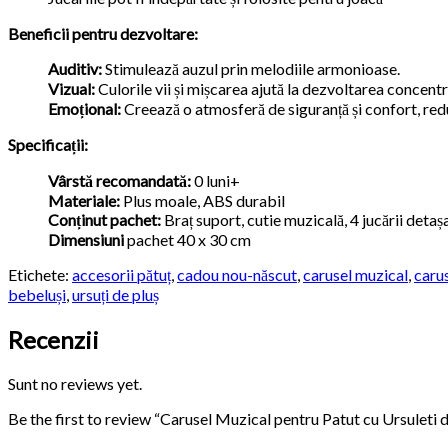
Beneficii pentru dezvoltare:
Auditiv:
Stimulează auzul prin melodiile armonioase.
Vizual:
Culorile vii și mișcarea ajută la dezvoltarea concentră
Emoțional:
Creează o atmosferă de siguranță și confort, redu
Specificații:
Vârstă recomandată:
0 luni+
Materiale:
Plus moale, ABS durabil
Conținut pachet:
Braț suport, cutie muzicală, 4 jucării detaș
Dimensiuni
pachet 40 x 30 cm
Etichete:
accesorii pătuț
,
cadou nou-născut
,
carusel muzical
,
carus
bebeluși
,
ursuți de pluș
Recenzii
Sunt no reviews yet.
Be the first to review “Carusel Muzical pentru Patut cu Ursuleti d