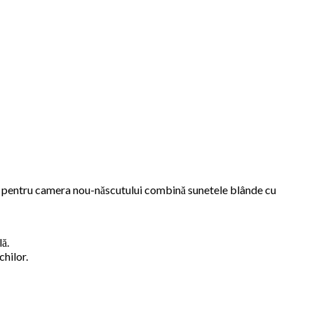
ial pentru camera nou-născutului combină sunetele blânde cu
lă.
chilor.