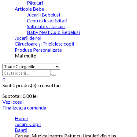
Pătuțuri
Articole Bebe
Jucarii Bebelusi
Centre de activitati
Saltelute si Tarcuri
Baby Nest Cuib Bebelusi
Jucarii de rol
Cărucioare și Triciclete copii
Produse Personalizate
Mai multe
0
Sunt
0 produs(e)
in cosul tau
Subtotal:
0.00 lei
Vezi cosul
Finalizeaza comanda
Home
Jucarii Copii
Baieti
Carusel Muzical pentru Patut cu Ursuleti din plus