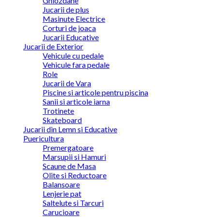
Ghiozdane
Jucarii de plus
Masinute Electrice
Corturi de joaca
Jucarii Educative
Jucarii de Exterior
Vehicule cu pedale
Vehicule fara pedale
Role
Jucarii de Vara
Piscine si articole pentru piscina
Sanii si articole iarna
Trotinete
Skateboard
Jucarii din Lemn si Educative
Puericultura
Premergatoare
Marsupii si Hamuri
Scaune de Masa
Olite si Reductoare
Balansoare
Lenjerie pat
Saltelute si Tarcuri
Carucioare