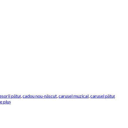
esorii pătuț
,
cadou nou-născut
,
carusel muzical
,
carusel pătuț
de pluș