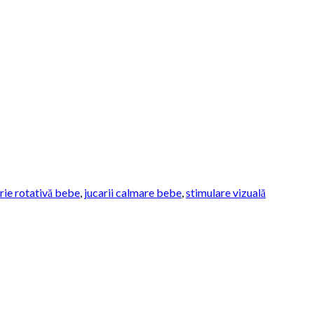
rie rotativă bebe
,
jucarii calmare bebe
,
stimulare vizuală