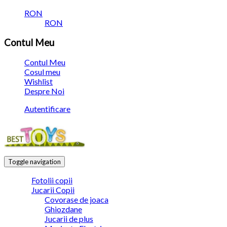
RON
RON
Contul Meu
Contul Meu
Cosul meu
Wishlist
Despre Noi
Autentificare
Toggle navigation
Fotolii copii
Jucarii Copii
Covorase de joaca
Ghiozdane
Jucarii de plus