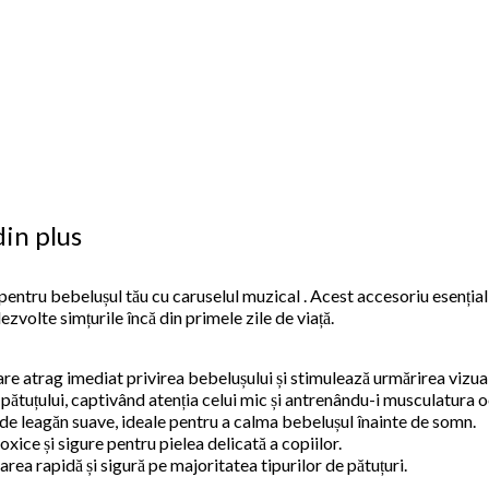
din plus
ă pentru bebelușul tău cu caruselul muzical . Acest accesoriu esenț
zvolte simțurile încă din primele zile de viață.
care atrag imediat privirea bebelușului și stimulează urmărirea vizua
pătuțului, captivând atenția celui mic și antrenându-i musculatura o
de leagăn suave, ideale pentru a calma bebelușul înainte de somn.
ice și sigure pentru pielea delicată a copiilor.
rea rapidă și sigură pe majoritatea tipurilor de pătuțuri.