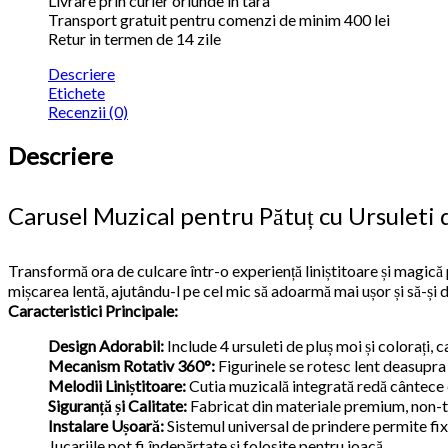
Livrare prin curier oriunde in tara
Transport gratuit pentru comenzi de minim 400 lei
Retur in termen de 14 zile
Descriere
Etichete
Recenzii (0)
Descriere
Carusel Muzical pentru Pătuț cu Ursuleti 
Transformă ora de culcare într-o experiență liniștitoare și magic
mișcarea lentă, ajutându-l pe cel mic să adoarmă mai ușor și să-și de
Caracteristici Principale:
Design Adorabil:
Include 4 ursuleti de pluș moi și colorați, 
Mecanism Rotativ 360°:
Figurinele se rotesc lent deasupra 
Melodii Liniștitoare:
Cutia muzicală integrată redă cântece 
Siguranță și Calitate:
Fabricat din materiale premium, non-tox
Instalare Ușoară:
Sistemul universal de prindere permite fixa
Jucariile pot fi îndepărtate și folosite pentru joacă