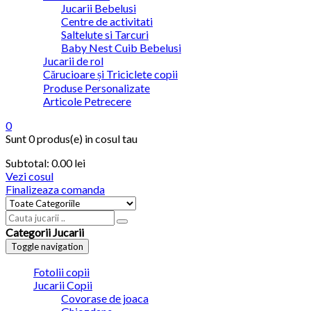
Jucarii Bebelusi
Centre de activitati
Saltelute si Tarcuri
Baby Nest Cuib Bebelusi
Jucarii de rol
Cărucioare și Triciclete copii
Produse Personalizate
Articole Petrecere
0
Sunt
0 produs(e)
in cosul tau
Subtotal:
0.00 lei
Vezi cosul
Finalizeaza comanda
Categorii Jucarii
Toggle navigation
Fotolii copii
Jucarii Copii
Covorase de joaca