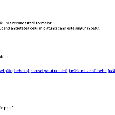
rii și a recunoașterii formelor.
când anxietatea celui mic atunci când este singur în pătuț.
abile
el pătuț bebeluși
,
carusel patut ursuleti
,
jucărie muzicală bebe
,
jucă
in plus”