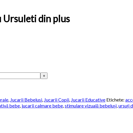
 Ursuleti din plus
rale
,
Jucarii Bebelusi
,
Jucarii Copii
,
Jucarii Educative
Etichete:
acc
ativă bebe
,
jucarii calmare bebe
,
stimulare vizuală bebeluși
,
ursuți 