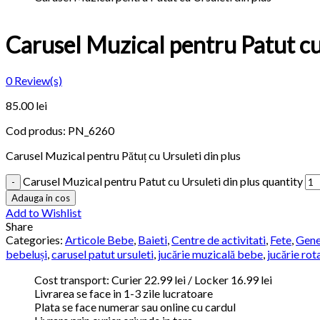
Carusel Muzical pentru Patut cu
0
Review(s)
85.00 lei
Cod produs:
PN_6260
Carusel Muzical pentru Pătuț cu Ursuleti din plus
Carusel Muzical pentru Patut cu Ursuleti din plus quantity
Adauga in cos
Add to Wishlist
Share
Categories:
Articole Bebe
,
Baieti
,
Centre de activitati
,
Fete
,
Gene
bebeluși
,
carusel patut ursuleti
,
jucărie muzicală bebe
,
jucărie rot
Cost transport: Curier 22.99 lei / Locker 16.99 lei
Livrarea se face in 1-3 zile lucratoare
Plata se face numerar sau online cu cardul