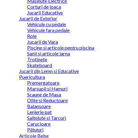
Masinute Electrice
Corturi de joaca
Jucarii Educative
Jucarii de Exterior
Vehicule cu pedale
Vehicule fara pedale
Role
Jucarii de Vara
Piscine si articole pentru piscina
Sanii si articole iarna
Trotinete
Skateboard
Jucarii din Lemn si Educative
Puericultura
Premergatoare
Marsupii si Hamuri
Scaune de Masa
Olite si Reductoare
Balansoare
Lenjerie pat
Saltelute si Tarcuri
Carucioare
Pătuțuri
Articole Bebe