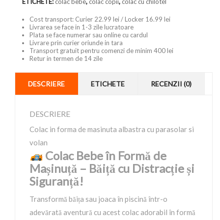
ETICHETE:
colac bebe
,
colac copii
,
colac cu chilotel
Cost transport: Curier 22.99 lei / Locker 16.99 lei
Livrarea se face in 1-3 zile lucratoare
Plata se face numerar sau online cu cardul
Livrare prin curier oriunde in tara
Transport gratuit pentru comenzi de minim 400 lei
Retur in termen de 14 zile
DESCRIERE
ETICHETE
RECENZII (0)
DESCRIERE
Colac in forma de masinuta albastra cu parasolar si
volan
Colac Bebe în Formă de
Mașinuță – Băiță cu Distracție și
Siguranță!
Transformă băița sau joaca în piscină într-o
adevărată aventură cu acest colac adorabil în formă