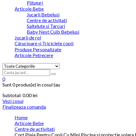
Pătuțuri
Articole Bebe
Jucarii Bebelusi
Centre de activitati
Saltelute si Tarcuri
Baby Nest Cuib Bebelusi
Jucarii de rol
Cărucioare și Triciclete copii
Produse Personalizate
Articole Petrecere
0
Sunt
0 produs(e)
in cosul tau
Subtotal:
0.00
lei
Vezi cosul
Finalizeaza comanda
Home
Articole Bebe
Centre de activitati
Cort Plaja Pentru Copii Cu Mini Piscina si protectie solara