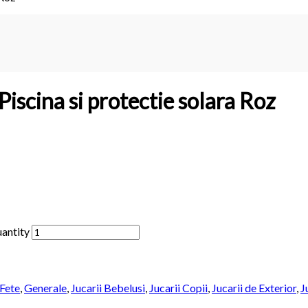
Piscina si protectie solara Roz
uantity
Fete
,
Generale
,
Jucarii Bebelusi
,
Jucarii Copii
,
Jucarii de Exterior
,
J