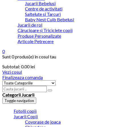
Jucarii Bebelusi
Centre de activitati
Saltelute si Tarcuri
Baby Nest Cuib Bebelusi
Jucarii de rol
Cărucioare și Triciclete copii
Produse Personalizate
Articole Petrecere
0
Sunt
0 produs(e)
in cosul tau
Subtotal:
0.00
lei
Vezi cosul
Finalizeaza comanda
Categorii Jucarii
Toggle navigation
Fotolii copii
Jucarii Copii
Covorase de joaca