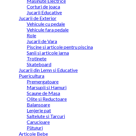
Masinute Electrice
Corturi de joaca
Jucarii Educative
Jucarii de Exterior
Vehicule cu pedale
Vehicule fara pedale
Role
Jucarii de Vara
Piscine si articole pentru piscina
Sanii si articole iarna
Trotinete
Skateboard
Jucarii din Lemn si Educative
Puericultura
Premergatoare
Marsupii si Hamuri
Scaune de Masa
Olite si Reductoare
Balansoare
Lenjerie pat
Saltelute si Tarcuri
Carucioare
Pătuțuri
Articole Bebe