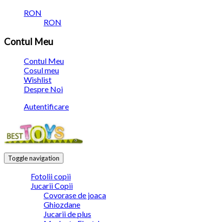
RON
RON
Contul Meu
Contul Meu
Cosul meu
Wishlist
Despre Noi
Autentificare
Toggle navigation
Fotolii copii
Jucarii Copii
Covorase de joaca
Ghiozdane
Jucarii de plus