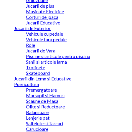
Ghiozdane
Jucarii de plus
Masinute Electrice
Corturi de joaca
Jucarii Educative
Jucarii de Exterior
Vehicule cu pedale
Vehicule fara pedale
Role
Jucarii de Vara
Piscine si articole pentru piscina
Sanii si articole iarna
Trotinete
Skateboard
Jucarii din Lemn si Educative
Puericultura
Premergatoare
Marsupii si Hamuri
Scaune de Masa
Olite si Reductoare
Balansoare
Lenjerie pat
Saltelute si Tarcuri
Carucioare