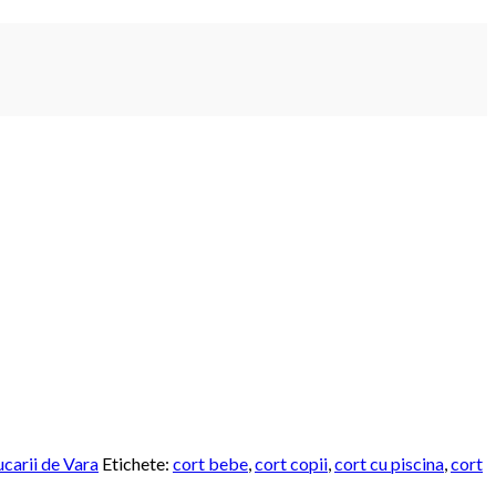
ucarii de Vara
Etichete:
cort bebe
,
cort copii
,
cort cu piscina
,
cort