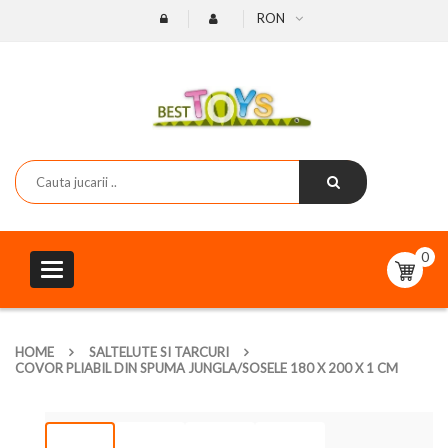
RON
0
Toggle
navigation
HOME
SALTELUTE SI TARCURI
COVOR PLIABIL DIN SPUMA JUNGLA/SOSELE 180 X 200 X 1 CM