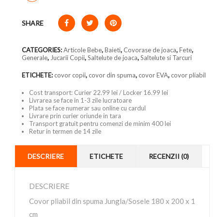
SHARE
CATEGORIES:
Articole Bebe
,
Baieti
,
Covorase de joaca
,
Fete
,
Generale
,
Jucarii Copii
,
Saltelute de joaca
,
Saltelute si Tarcuri
ETICHETE:
covor copii
,
covor din spuma
,
covor EVA
,
covor pliabil
Cost transport: Curier 22.99 lei / Locker 16.99 lei
Livrarea se face in 1-3 zile lucratoare
Plata se face numerar sau online cu cardul
Livrare prin curier oriunde in tara
Transport gratuit pentru comenzi de minim 400 lei
Retur in termen de 14 zile
DESCRIERE
ETICHETE
RECENZII (0)
DESCRIERE
Covor pliabil din spuma Jungla/Sosele 180 x 200 x 1
cm