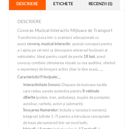
DESCRIERE
ETICHETE
RECENZII (1)
DESCRIERE
Covoras Muzical Interactiv Mijloace de Transport
Transformă joaca într-o aventură educațională cu
acest
covoraș muzical interactiv
, special conceput pentru
a-i ajuta pe cei mici să descopere universul fascinant al
vehiculelor. Ideal pentru copiii de peste
18 luni
, acest
covoraș combină stimularea vizuală cu cea auditivă, oferind
o experiență de învățare activă chiar la tine acasă.
Caracteristici Principale:
Interactivitate Sonoră:
Dispune de butoane tactile
care redau sunete autentice pentru
8 vehicule
diferite
(poliție, tren, ambulanță, mașină de pompieri,
autobuz, rachetă, avion și submarin).
Învățarea Numerelor:
Include o tastatură numerică
integrată (cifrele 1-7) pentru a introduce conceptele
de bază ale numărării într-un mod ludic.