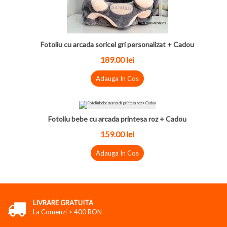
Fotoliu cu arcada soricel gri personalizat + Cadou
189.00 lei
Adauga In Cos
Fotoliu bebe cu arcada printesa roz + Cadou
159.00 lei
Adauga In Cos
LIVRARE GRATUITA
La Comenzi > 400 RON