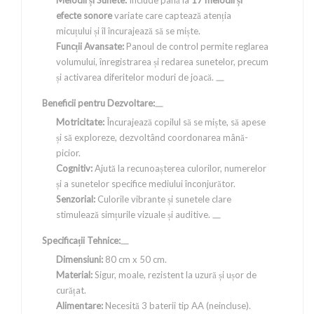
Melodii și Sunete:
Include până la
17 melodii și
efecte sonore
variate care captează atenția
micuțului și îl încurajează să se miște.
Funcții Avansate:
Panoul de control permite reglarea
volumului, înregistrarea și redarea sunetelor, precum
și activarea diferitelor moduri de joacă.
Beneficii pentru Dezvoltare:
Motricitate:
Încurajează copilul să se miște, să apese
și să exploreze, dezvoltând coordonarea mână-
picior.
Cognitiv:
Ajută la recunoașterea culorilor, numerelor
și a sunetelor specifice mediului înconjurător.
Senzorial:
Culorile vibrante și sunetele clare
stimulează simțurile vizuale și auditive.
Specificații Tehnice:
Dimensiuni:
80 cm x 50 cm.
Material:
Sigur, moale, rezistent la uzură și ușor de
curățat.
Alimentare:
Necesită 3 baterii tip AA (neincluse).