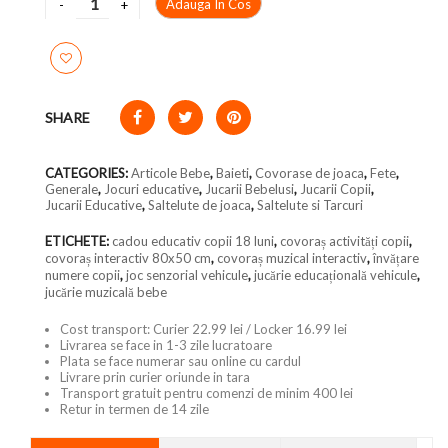
Adauga In Cos
SHARE
CATEGORIES:
Articole Bebe
,
Baieti
,
Covorase de joaca
,
Fete
,
Generale
,
Jocuri educative
,
Jucarii Bebelusi
,
Jucarii Copii
,
Jucarii Educative
,
Saltelute de joaca
,
Saltelute si Tarcuri
ETICHETE:
cadou educativ copii 18 luni
,
covoraș activități copii
,
covoraș interactiv 80x50 cm
,
covoraș muzical interactiv
,
învățare
numere copii
,
joc senzorial vehicule
,
jucărie educațională vehicule
,
jucărie muzicală bebe
Cost transport: Curier 22.99 lei / Locker 16.99 lei
Livrarea se face in 1-3 zile lucratoare
Plata se face numerar sau online cu cardul
Livrare prin curier oriunde in tara
Transport gratuit pentru comenzi de minim 400 lei
Retur in termen de 14 zile