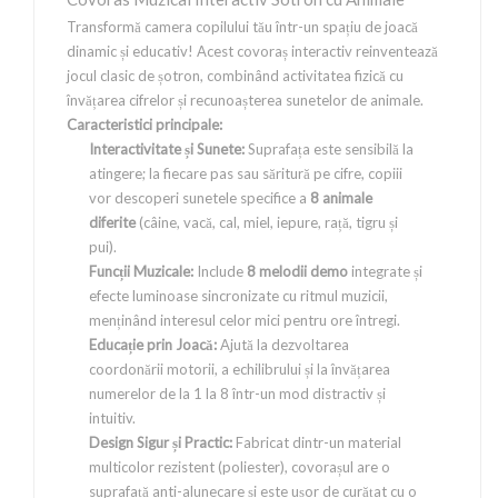
Transformă camera copilului tău într-un spațiu de joacă
dinamic și educativ! Acest covoraș interactiv reinventează
jocul clasic de șotron, combinând activitatea fizică cu
învățarea cifrelor și recunoașterea sunetelor de animale.
Caracteristici principale:
Interactivitate și Sunete:
Suprafața este sensibilă la
atingere; la fiecare pas sau săritură pe cifre, copiii
vor descoperi sunetele specifice a
8 animale
diferite
(câine, vacă, cal, miel, iepure, rață, tigru și
pui).
Funcții Muzicale:
Include
8 melodii demo
integrate și
efecte luminoase sincronizate cu ritmul muzicii,
menținând interesul celor mici pentru ore întregi.
Educație prin Joacă:
Ajută la dezvoltarea
coordonării motorii, a echilibrului și la învățarea
numerelor de la 1 la 8 într-un mod distractiv și
intuitiv.
Design Sigur și Practic:
Fabricat dintr-un material
multicolor rezistent (poliester), covorașul are o
suprafață anti-alunecare și este ușor de curățat cu o