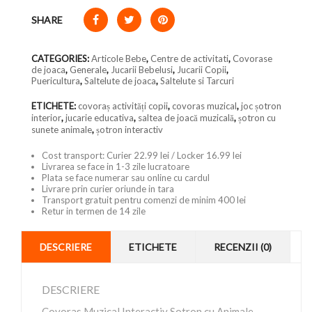
SHARE
CATEGORIES:
Articole Bebe
,
Centre de activitati
,
Covorase
de joaca
,
Generale
,
Jucarii Bebelusi
,
Jucarii Copii
,
Puericultura
,
Saltelute de joaca
,
Saltelute si Tarcuri
ETICHETE:
covoraș activități copii
,
covoras muzical
,
joc șotron
interior
,
jucarie educativa
,
saltea de joacă muzicală
,
șotron cu
sunete animale
,
șotron interactiv
Cost transport: Curier 22.99 lei / Locker 16.99 lei
Livrarea se face in 1-3 zile lucratoare
Plata se face numerar sau online cu cardul
Livrare prin curier oriunde in tara
Transport gratuit pentru comenzi de minim 400 lei
Retur in termen de 14 zile
DESCRIERE
ETICHETE
RECENZII (0)
DESCRIERE
Covoras Muzical Interactiv Sotron cu Animale