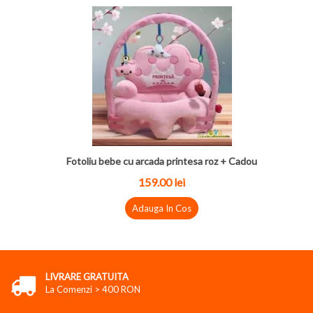
Fotoliu bebe cu arcada printesa roz + Cadou
159.00 lei
Adauga In Cos
LIVRARE GRATUITA
La Comenzi > 400 RON