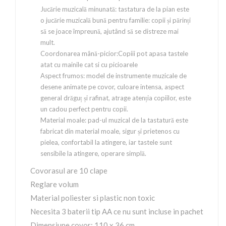
Jucărie muzicală minunată: tastatura de la pian este
o jucărie muzicală bună pentru familie: copii și părinți
să se joace împreună,
ajutând să se distreze mai
mult.
Coordonarea mână-picior:Copiii pot apasa tastele
atat cu mainile cat si cu picioarele
Aspect frumos: model de instrumente muzicale de
desene animate pe covor, culoare intensa, aspect
general drăguț și rafinat, atrage atenția copiilor, este
un cadou perfect pentru copii.
Material moale: pad-ul muzical de la tastatură este
fabricat din material moale, sigur și prietenos cu
pielea, confortabil la atingere, iar tastele sunt
sensibile la atingere, operare simplă.
Covorasul are 10 clape
Reglare volum
Material poliester si plastic non toxic
Necesita 3 baterii tip AA ce nu sunt incluse in pachet
Dimensiune covor: 110 x 36 cm