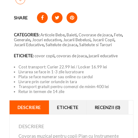
SHARE
CATEGORIES:
Articole Bebe
,
Baieti
,
Covorase de joaca
,
Fete
,
Generale
,
Jocuri educative
,
Jucarii Bebelusi
,
Jucarii Copii
,
Jucarii Educative
,
Saltelute de joaca
,
Saltelute si Tarcuri
ETICHETE:
covor copii
,
covoras de joaca
,
jucarii educative
Cost transport: Curier 22.99 lei / Locker 16.99 lei
Livrarea se face in 1-3 zile lucratoare
Plata se face numerar sau online cu cardul
Livrare prin curier oriunde in tara
Transport gratuit pentru comenzi de minim 400 lei
Retur in termen de 14 zile
DESCRIERE
ETICHETE
RECENZII (0)
DESCRIERE
Covoras muzical pentru copii Pian cu Instrumente