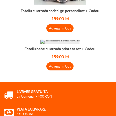
Fotoliu cu arcada soricel gri personalizat + Cadou
189.00 lei
Adauga In Cos
Fotoliu bebe cu arcada printesa roz + Cadou
159.00 lei
Adauga In Cos
LIVRARE GRATUITA
La Comenzi > 400 RON
PLATA LA LIVRARE
Sau Online