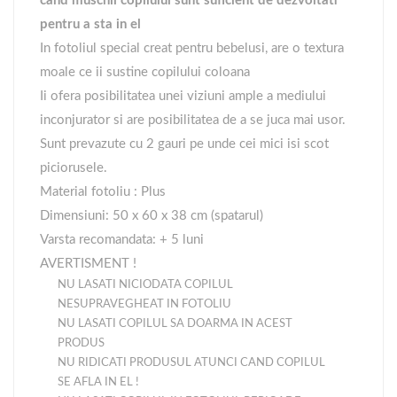
cand muschii copilului sunt suficient de dezvoltati
pentru a sta in el
In fotoliul special creat pentru bebelusi, are o textura
moale ce ii sustine copilului coloana
Ii ofera posibilitatea unei viziuni ample a mediului
inconjurator si are posibilitatea de a se juca mai usor.
Sunt prevazute cu 2 gauri pe unde cei mici isi scot
piciorusele.
Material fotoliu : Plus
Dimensiuni: 50 x 60 x 38 cm (spatarul)
Varsta recomandata: + 5 luni
AVERTISMENT !
NU LASATI NICIODATA COPILUL
NESUPRAVEGHEAT IN FOTOLIU
NU LASATI COPILUL SA DOARMA IN ACEST
PRODUS
NU RIDICATI PRODUSUL ATUNCI CAND COPILUL
SE AFLA IN EL !