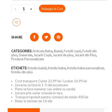
Adauga In Cos
SHARE
CATEGORIES:
Articole Bebe
,
Baieti
,
Fotolii copii
,
Fotolii din
plus
,
Generale
,
Jucarii Copii
,
Jucarii de plus
,
Jucarii din Plus
,
Produse Personalizate
ETICHETE:
fotoliu baieti
,
fotoliu bebe
,
fotoliu bebe personalizat
,
fotoliu din plus
Cost transport: Curier 22.99 lei / Locker 16.99 lei
Livrarea se face in 1-3 zile lucratoare
Plata se face numerar sau online cu cardul
Livrare prin curier oriunde in tara
Transport gratuit pentru comenzi de minim 400 lei
Retur in termen de 14 zile