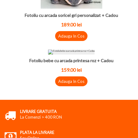
Fotoliu cu arcada soricel gri personalizat + Cadou
189.00 lei
Adauga In Cos
Fotoliu bebe cu arcada printesa roz + Cadou
159.00 lei
Adauga In Cos
LIVRARE GRATUITA
La Comenzi > 400 RON
PLATA LA LIVRARE