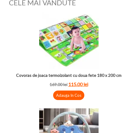
CELE MAI VANDUTE
Covoras de joaca termoizolant cu doua fete 180 x 200 cm
115.00 lei
169.00 lei
Adauga In Cos