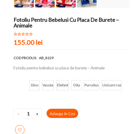
Fotoliu Pentru Bebelusi Cu Placa De Burete –
Animale
155.00 lei
COD PRODUS:
AB_8129
Fotoliu pentru bebelusi cu placa de burete – Animale
Culoare
Dino
Vacuta
Elefant
Oita
Purcelus
Unicorn roz
Adauga In Cos