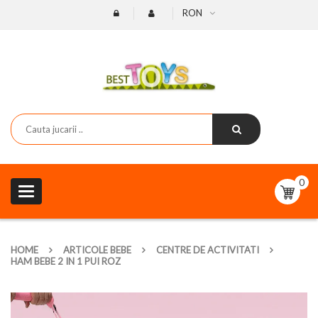
RON
0
Toggle
navigation
HOME
ARTICOLE BEBE
CENTRE DE ACTIVITATI
HAM BEBE 2 IN 1 PUI ROZ