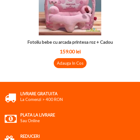
Fotoliu bebe cu arcada printesa roz + Cadou
159.00 lei
Adauga In Cos
LIVRARE GRATUITA
La Comenzi > 400 RON
PLATA LA LIVRARE
Sau Online
REDUCERI