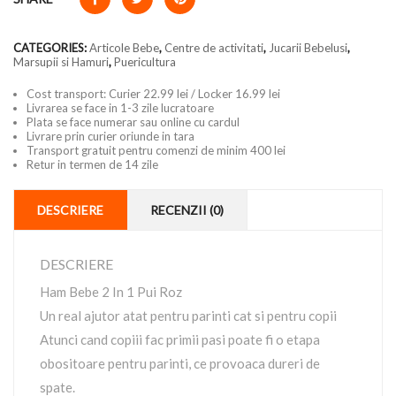
CATEGORIES:
Articole Bebe
,
Centre de activitati
,
Jucarii Bebelusi
,
Marsupii si Hamuri
,
Puericultura
Cost transport: Curier 22.99 lei / Locker 16.99 lei
Livrarea se face in 1-3 zile lucratoare
Plata se face numerar sau online cu cardul
Livrare prin curier oriunde in tara
Transport gratuit pentru comenzi de minim 400 lei
Retur in termen de 14 zile
DESCRIERE
RECENZII (0)
DESCRIERE
Ham Bebe 2 In 1 Pui Roz
Un real ajutor atat pentru parinti cat si pentru copii
Atunci cand copiii fac primii pasi poate fi o etapa
obositoare pentru parinti, ce provoaca dureri de
spate.