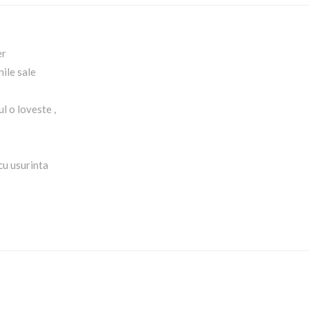
er
nile sale
l o loveste ,
cu usurinta