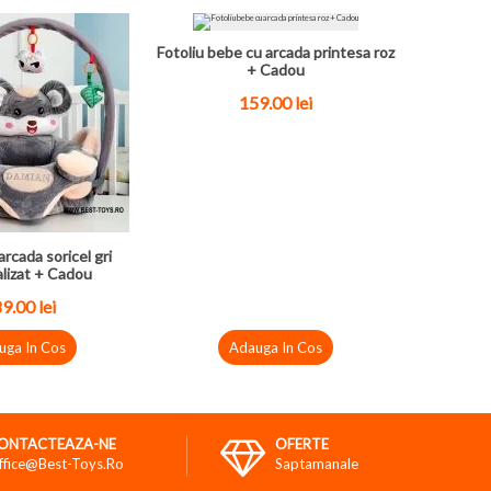
Fotoliu bebe cu arcada printesa roz
+ Cadou
159.00
lei
arcada soricel gri
lizat + Cadou
89.00
lei
uga In Cos
Adauga In Cos
ONTACTEAZA-NE
OFERTE
ffice@best-Toys.ro
Saptamanale