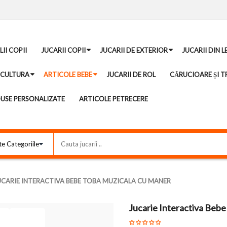
II COPII
JUCARII COPII
JUCARII DE EXTERIOR
JUCARII DIN 
ICULTURA
ARTICOLE BEBE
JUCARII DE ROL
CĂRUCIOARE ȘI TR
USE PERSONALIZATE
ARTICOLE PETRECERE
UCARIE INTERACTIVA BEBE TOBA MUZICALA CU MANER
Jucarie Interactiva Beb