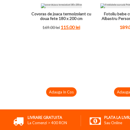
Covoras de joaca termoizolant cu
Fotoliu bebe c
doua fete 180 x 200 cm
Albastru Perso
115.00
lei
189.
169.00
lei
Adauga In Cos
Adauga
LIVRARE GRATUITA
PLATA LA LIV
La Comenzi > 400 RON
Sau Online