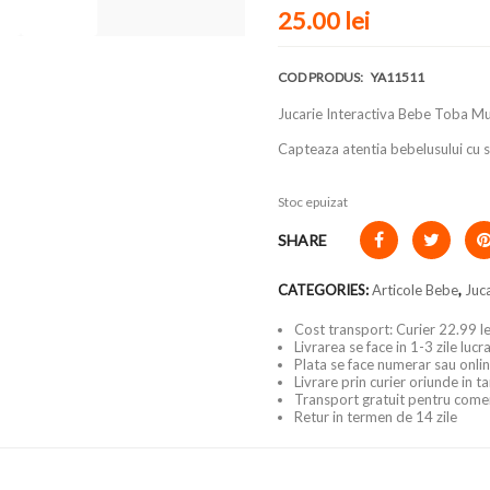
25.00
lei
COD PRODUS:
YA11511
Jucarie Interactiva Bebe Toba M
Capteaza atentia bebelusului cu su
Stoc epuizat
SHARE
CATEGORIES:
Articole Bebe
,
Juca
Cost transport: Curier 22.99 le
Livrarea se face in 1-3 zile luc
Plata se face numerar sau onlin
Livrare prin curier oriunde in t
Transport gratuit pentru come
Retur in termen de 14 zile