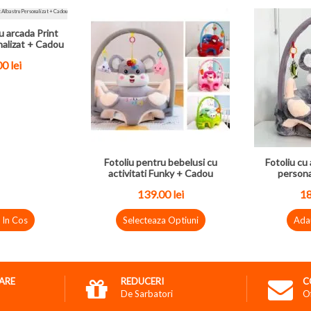
u arcada Print
nalizat + Cadou
00
lei
Fotoliu pentru bebelusi cu
Fotoliu cu 
activitati Funky + Cadou
persona
139.00
lei
1
 In Cos
Selecteaza Optiuni
Ada
RARE
REDUCERI
C
De Sarbatori
O