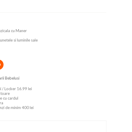
uzicala cu Maner
netele si luminile sale
rii Bebelusi
i / Locker 16.99 lei
ratoare
e cu cardul
ara
nzi de minim 400 lei