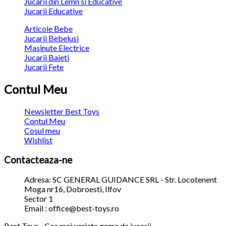
Jucarii din Lemn si Educative
Jucarii Educative
Articole Bebe
Jucarii Bebelusi
Masinute Electrice
Jucarii Baieti
Jucarii Fete
Contul Meu
Newsletter Best Toys
Contul Meu
Cosul meu
Wishlist
Contacteaza-ne
Adresa: SC GENERAL GUIDANCE SRL - Str. Locotenent
Moga nr16, Dobroesti, Ilfov
Sector 1
Email : office@best-toys.ro
Best Toys - Cea mai variata gama de jucarii