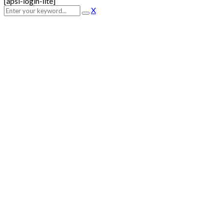
[apsl-login-lite]
X