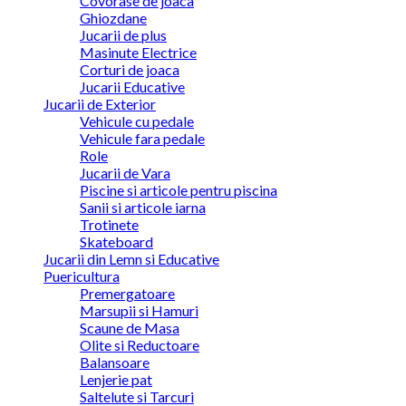
Covorase de joaca
Ghiozdane
Jucarii de plus
Masinute Electrice
Corturi de joaca
Jucarii Educative
Jucarii de Exterior
Vehicule cu pedale
Vehicule fara pedale
Role
Jucarii de Vara
Piscine si articole pentru piscina
Sanii si articole iarna
Trotinete
Skateboard
Jucarii din Lemn si Educative
Puericultura
Premergatoare
Marsupii si Hamuri
Scaune de Masa
Olite si Reductoare
Balansoare
Lenjerie pat
Saltelute si Tarcuri