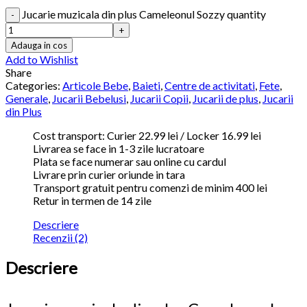
Jucarie muzicala din plus Cameleonul Sozzy quantity
Adauga in cos
Add to Wishlist
Share
Categories:
Articole Bebe
,
Baieti
,
Centre de activitati
,
Fete
,
Generale
,
Jucarii Bebelusi
,
Jucarii Copii
,
Jucarii de plus
,
Jucarii
din Plus
Cost transport: Curier 22.99 lei / Locker 16.99 lei
Livrarea se face in 1-3 zile lucratoare
Plata se face numerar sau online cu cardul
Livrare prin curier oriunde in tara
Transport gratuit pentru comenzi de minim 400 lei
Retur in termen de 14 zile
Descriere
Recenzii (2)
Descriere