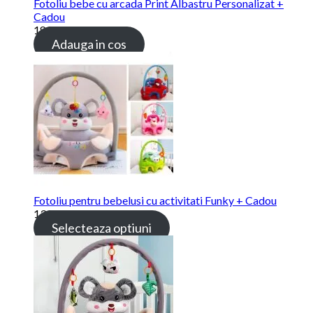
Fotoliu bebe cu arcada Print Albastru Personalizat +
Cadou
189.00 lei
Adauga in cos
Fotoliu pentru bebelusi cu activitati Funky + Cadou
139.00 lei
Selecteaza optiuni