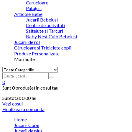
Carucioare
Pătuțuri
Articole Bebe
Jucarii Bebelusi
Centre de activitati
Saltelute si Tarcuri
Baby Nest Cuib Bebelusi
Jucarii de rol
Cărucioare și Triciclete copii
Produse Personalizate
Mai multe
0
Sunt
0 produs(e)
in cosul tau
Subtotal:
0.00 lei
Vezi cosul
Finalizeaza comanda
Home
Jucarii Copii
Jucarii de plus