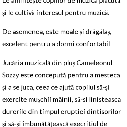
Le amintește copiilor de muzica plăcută
și le cultivă interesul pentru muzică.
De asemenea, este moale și drăgălaș,
excelent pentru a dormi confortabil
Jucăria muzicală din pluș Cameleonul
Sozzy este concepută pentru a mesteca
și a se juca, ceea ce ajută copilul să-și
exercite mușchii mâinii, să-si linisteasca
durerile din timpul eruptiei dintisorilor
și să-și îmbunătățească execritiul de