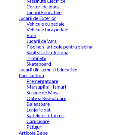
Masinute Electrice
Corturi de joaca
Jucarii Educative
Jucarii de Exterior
Vehicule cu pedale
Vehicule fara pedale
Role
Jucarii de Vara
Piscine si articole pentru piscina
Sanii si articole iarna
Trotinete
Skateboard
Jucarii din Lemn si Educative
Puericultura
Premergatoare
Marsupii si Hamuri
Scaune de Masa
Olite si Reductoare
Balansoare
Lenjerie pat
Saltelute si Tarcuri
Carucioare
Pătuțuri
Articole Bebe