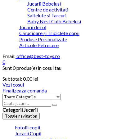
Jucarii Bebelusi
Centre de activitati
Saltelute si Tarcuri
Baby Nest Cuib Bebelusi
Jucarii de rol
Cărucioare și Triciclete copii
Produse Personalizate
Articole Petrecere
Email:
office@best-toys.ro
0
Sunt
0 produs(e)
in cosul tau
Subtotal:
0.00 lei
Vezi cosul
Finalizeaza comanda
Categorii Jucarii
Toggle navigation
Fotolii copii
Jucarii Copii