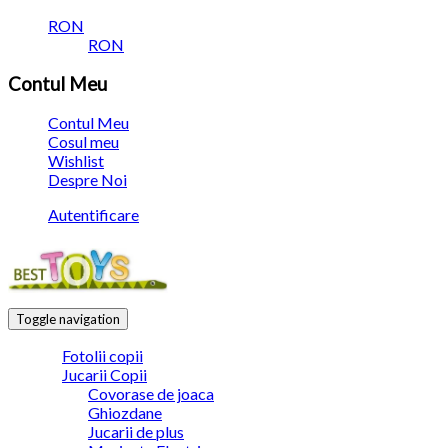
RON
RON
Contul Meu
Contul Meu
Cosul meu
Wishlist
Despre Noi
Autentificare
Toggle navigation
Fotolii copii
Jucarii Copii
Covorase de joaca
Ghiozdane
Jucarii de plus