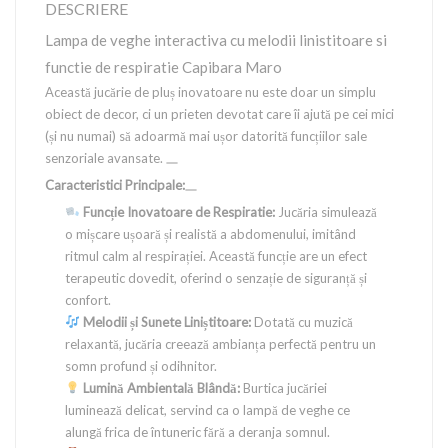
DESCRIERE
Lampa de veghe interactiva cu melodii linistitoare si
functie de respiratie Capibara Maro
Această jucărie de pluș inovatoare nu este doar un simplu
obiect de decor, ci un prieten devotat care îi ajută pe cei mici
(și nu numai) să adoarmă mai ușor datorită funcțiilor sale
senzoriale avansate.
Caracteristici Principale:
Funcție Inovatoare de Respiratie:
Jucăria simulează
o mișcare ușoară și realistă a abdomenului, imitând
ritmul calm al respirației. Această funcție are un efect
terapeutic dovedit, oferind o senzație de siguranță și
confort.
Melodii și Sunete Liniștitoare:
Dotată cu muzică
relaxantă, jucăria creează ambianța perfectă pentru un
somn profund și odihnitor.
Lumină Ambientală Blândă:
Burtica jucăriei
luminează delicat, servind ca o lampă de veghe ce
alungă frica de întuneric fără a deranja somnul.