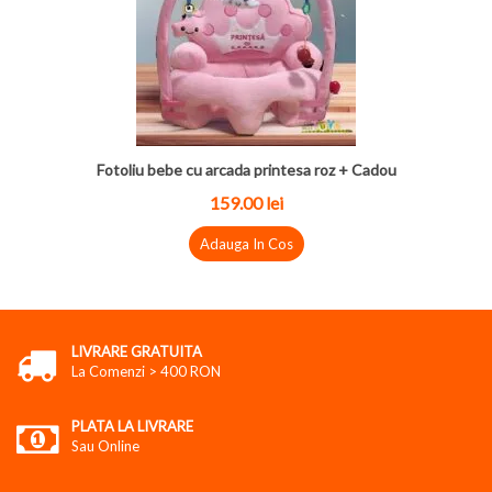
Fotoliu bebe cu arcada printesa roz + Cadou
159.00 lei
Adauga In Cos
LIVRARE GRATUITA
La Comenzi > 400 RON
PLATA LA LIVRARE
Sau Online