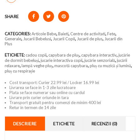
SHARE
CATEGORIES:
Articole Bebe
,
Baieti
,
Centre de activitati
,
Fete
,
Generale
,
Jucarii Bebelusi
,
Jucarii Copii
,
Jucarii de plus
,
Jucarii din
Plus
ETICHETE:
cadou copii
,
capybara de pluș
,
capybara interactiv
,
jucărie
de dormit bebeluși
,
jucarie interactiva copii
,
jucărie senzorială
,
jucării
relaxare
,
lampă veghe pluș
,
mascotă capybara
,
pluș cu muzică și lumină
,
pluș cu respirație
Cost transport: Curier 22.99 lei / Locker 16.99 lei
Livrarea se face in 1-3 zile lucratoare
Plata se face numerar sau online cu cardul
Livrare prin curier oriunde in tara
Transport gratuit pentru comenzi de minim 400 lei
Retur in termen de 14 zile
DESCRIERE
ETICHETE
RECENZII (0)