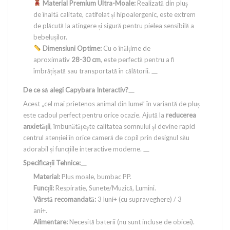
Material Premium Ultra-Moale:
Realizată din pluș
de înaltă calitate, catifelat și hipoalergenic, este extrem
de plăcută la atingere și sigură pentru pielea sensibilă a
bebelușilor.
Dimensiuni Optime:
Cu o înălțime de
aproximativ
28-30 cm
, este perfectă pentru a fi
îmbrățișată sau transportată în călătorii.
De ce să alegi Capybara Interactiv?
Acest „cel mai prietenos animal din lume” în variantă de pluș
este cadoul perfect pentru orice ocazie. Ajută la
reducerea
anxietății
, îmbunătățește calitatea somnului și devine rapid
centrul atenției în orice cameră de copil prin designul său
adorabil și funcțiile interactive moderne.
Specificații Tehnice:
Material:
Plus moale, bumbac PP.
Funcții:
Respiratie, Sunete/Muzică, Lumini.
Vârstă recomandată:
3 luni+ (cu supraveghere) / 3
ani+.
Alimentare:
Necesită baterii (nu sunt incluse de obicei).