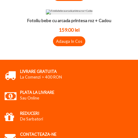
Fotoliu bebe cu arcada printesa roz + Cadou
159.00 lei
Adauga In Cos
LIVRARE GRATUITA
La Comenzi > 400 RON
PLATA LA LIVRARE
Sau Online
REDUCERI
De Sarbatori
CONTACTEAZA-NE