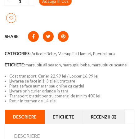
Adauga In Cos
SHARE
CATEGORIES:
Articole Bebe
,
Marsupii si Hamuri
,
Puericultura
ETICHETE:
marsupiu all season
,
marsupiu bebe
,
marsupiu cu scaunel
Cost transport: Curier 22.99 lei / Locker 16.99 lei
Livrarea se face in 1-3 zile lucratoare
Plata se face numerar sau online cu cardul
Livrare prin curier oriunde in tara
Transport gratuit pentru comenzi de minim 400 lei
Retur in termen de 14 zile
DESCRIERE
ETICHETE
RECENZII (0)
DESCRIERE