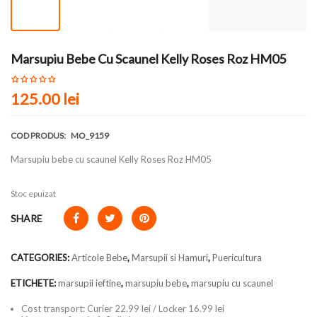
Marsupiu Bebe Cu Scaunel Kelly Roses Roz HM05
125.00
lei
COD PRODUS:
MO_9159
Marsupiu bebe cu scaunel Kelly Roses Roz HM05
Stoc epuizat
SHARE
CATEGORIES:
Articole Bebe
,
Marsupii si Hamuri
,
Puericultura
ETICHETE:
marsupii ieftine
,
marsupiu bebe
,
marsupiu cu scaunel
Cost transport: Curier 22.99 lei / Locker 16.99 lei