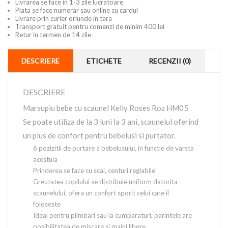
Livrarea se face in 1-3 zile lucratoare
Plata se face numerar sau online cu cardul
Livrare prin curier oriunde in tara
Transport gratuit pentru comenzi de minim 400 lei
Retur in termen de 14 zile
DESCRIERE
ETICHETE
RECENZII (0)
DESCRIERE
Marsupiu bebe cu scaunel Kelly Roses Roz HM05
Se poate utiliza de la 3 luni la 3 ani, scaunelul oferind
un plus de confort pentru bebelusi si purtator.
6 pozizitii de purtare a bebelusului, in functie de varsta
acestuia
Prinderea se face cu scai, centuri reglabile
Greutatea copilului se distribuie uniform datorita
scaunelului, ofera un confort sporit celui care il
foloseste
Ideal pentru plimbari sau la cumparaturi, parintele are
posibilitatea de miscare si maini libere.