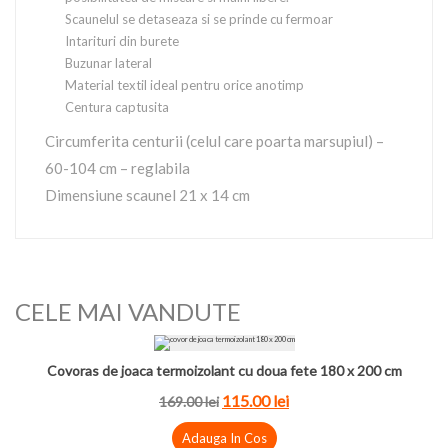
Scaunelul se detaseaza si se prinde cu fermoar
Intarituri din burete
Buzunar lateral
Material textil ideal pentru orice anotimp
Centura captusita
Circumferita centurii (celul care poarta marsupiul) –
60-104 cm – reglabila
Dimensiune scaunel 21 x 14 cm
CELE MAI VANDUTE
Covoras de joaca termoizolant cu doua fete 180 x 200 cm
115.00
lei
169.00
lei
Adauga In Cos