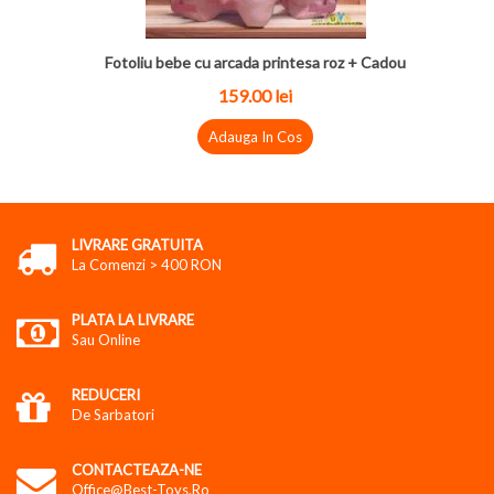
Fotoliu bebe cu arcada printesa roz + Cadou
159.00
lei
Adauga In Cos
LIVRARE GRATUITA
La Comenzi > 400 RON
PLATA LA LIVRARE
Sau Online
REDUCERI
De Sarbatori
CONTACTEAZA-NE
Office@best-Toys.ro