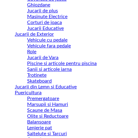
Ghiozdane
Jucarii de plus
Masinute Electrice
Corturi de joaca
Jucarii Educative
Jucarii de Exterior
Vehicule cu pedale
Vehicule fara pedale
Role
Jucarii de Vara
Piscine si articole pentru piscina
Sanii si articole iarna
Trotinete
Skateboard
Jucarii din Lemn si Educative
Puericultura
Premergatoare
Marsupii si Hamuri
Scaune de Masa
Olite si Reductoare
Balansoare
Lenjerie pat
Saltelute si Tarcuri