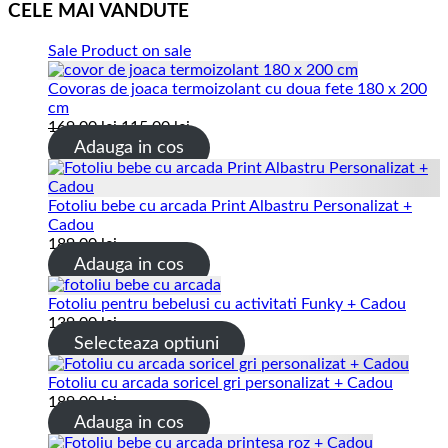
CELE MAI VANDUTE
Sale
Product on sale
Covoras de joaca termoizolant cu doua fete 180 x 200
cm
169.00
lei
115.00
lei
Adauga in cos
Fotoliu bebe cu arcada Print Albastru Personalizat +
Cadou
189.00
lei
Adauga in cos
Fotoliu pentru bebelusi cu activitati Funky + Cadou
139.00
lei
Selecteaza optiuni
Fotoliu cu arcada soricel gri personalizat + Cadou
189.00
lei
Adauga in cos