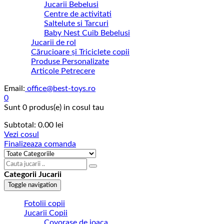
Jucarii Bebelusi
Centre de activitati
Saltelute si Tarcuri
Baby Nest Cuib Bebelusi
Jucarii de rol
Cărucioare și Triciclete copii
Produse Personalizate
Articole Petrecere
Email:
office@best-toys.ro
0
Sunt
0 produs(e)
in cosul tau
Subtotal:
0.00
lei
Vezi cosul
Finalizeaza comanda
Categorii Jucarii
Toggle navigation
Fotolii copii
Jucarii Copii
Covorase de joaca