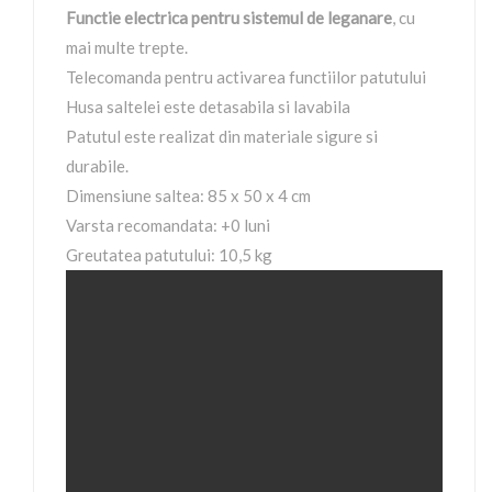
Functie electrica pentru sistemul de leganare
, cu
mai multe trepte.
Telecomanda pentru activarea functiilor patutului
Husa saltelei este detasabila si lavabila
Patutul este realizat din materiale sigure si
durabile.
Dimensiune saltea: 85 x 50 x 4 cm
Varsta recomandata: +0 luni
Greutatea patutului: 10,5 kg