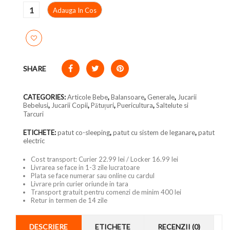
Adauga In Cos
SHARE
CATEGORIES:
Articole Bebe
,
Balansoare
,
Generale
,
Jucarii
Bebelusi
,
Jucarii Copii
,
Pătuțuri
,
Puericultura
,
Saltelute si
Tarcuri
ETICHETE:
patut co-sleeping
,
patut cu sistem de leganare
,
patut
electric
Cost transport: Curier 22.99 lei / Locker 16.99 lei
Livrarea se face in 1-3 zile lucratoare
Plata se face numerar sau online cu cardul
Livrare prin curier oriunde in tara
Transport gratuit pentru comenzi de minim 400 lei
Retur in termen de 14 zile
DESCRIERE
ETICHETE
RECENZII (0)