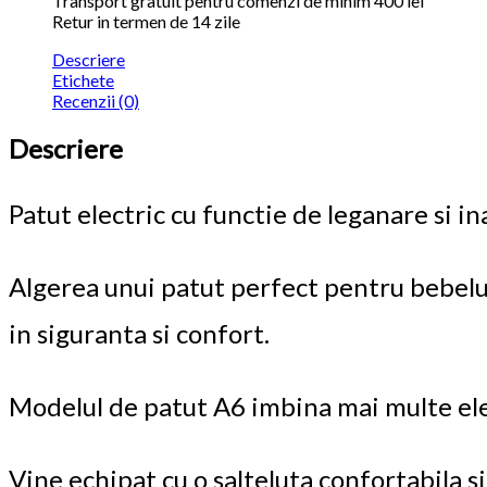
Transport gratuit pentru comenzi de minim 400 lei
Retur in termen de 14 zile
Descriere
Etichete
Recenzii (0)
Descriere
Patut electric cu functie de leganare si i
Algerea unui patut perfect pentru bebelus
in siguranta si confort.
Modelul de patut A6 imbina mai multe elem
Vine echipat cu o salteluta confortabila si