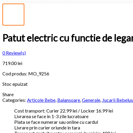
Patut electric cu functie de lega
0
Review(s)
719.00
lei
Cod produs:
MO_9256
Stoc epuizat
Share
Categories:
Articole Bebe
,
Balansoare
,
Generale
,
Jucarii Bebelus
Cost transport: Curier 22.99 lei / Locker 16.99 lei
Livrarea se face in 1-3 zile lucratoare
Plata se face numerar sau online cu cardul
Livrare prin curier oriunde in tara