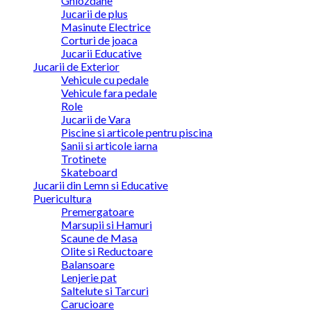
Ghiozdane
Jucarii de plus
Masinute Electrice
Corturi de joaca
Jucarii Educative
Jucarii de Exterior
Vehicule cu pedale
Vehicule fara pedale
Role
Jucarii de Vara
Piscine si articole pentru piscina
Sanii si articole iarna
Trotinete
Skateboard
Jucarii din Lemn si Educative
Puericultura
Premergatoare
Marsupii si Hamuri
Scaune de Masa
Olite si Reductoare
Balansoare
Lenjerie pat
Saltelute si Tarcuri
Carucioare