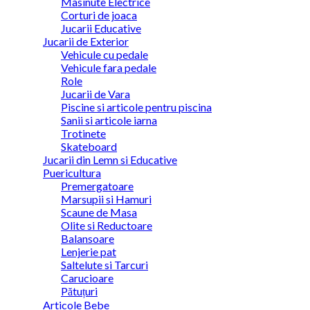
Masinute Electrice
Corturi de joaca
Jucarii Educative
Jucarii de Exterior
Vehicule cu pedale
Vehicule fara pedale
Role
Jucarii de Vara
Piscine si articole pentru piscina
Sanii si articole iarna
Trotinete
Skateboard
Jucarii din Lemn si Educative
Puericultura
Premergatoare
Marsupii si Hamuri
Scaune de Masa
Olite si Reductoare
Balansoare
Lenjerie pat
Saltelute si Tarcuri
Carucioare
Pătuțuri
Articole Bebe