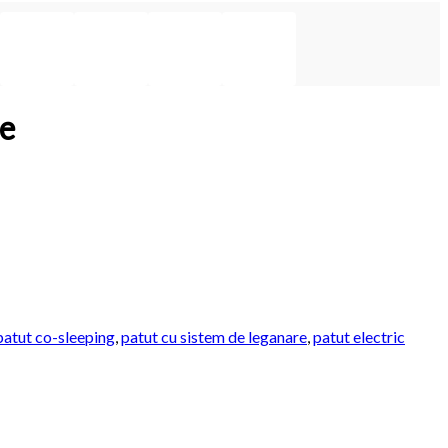
de
patut co-sleeping
,
patut cu sistem de leganare
,
patut electric