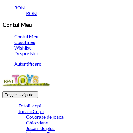
RON
RON
Contul Meu
Contul Meu
Cosul meu
Wishlist
Despre Noi
Autentificare
Toggle navigation
Fotolii copii
Jucarii Copii
Covorase de joaca
Ghiozdane
Jucarii de plus