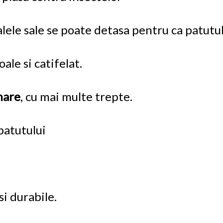
lele sale se poate detasa pentru ca patutul s
ale si catifelat.
nare
, cu mai multe trepte.
patutului
si durabile.