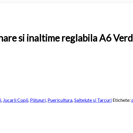
nare si inaltime reglabila A6 Ver
i
,
Jucarii Copii
,
Pătuțuri
,
Puericultura
,
Saltelute si Tarcuri
Etichete: