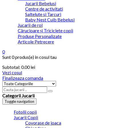
Jucarii Bebelusi
Centre de activitati
Saltelute si Tarcuri
Baby Nest Cuib Bebelusi
Jucarii de rol
Cărucioare și Triciclete copii
Produse Personalizate
Articole Petrecere
0
Sunt
0 produs(e)
in cosul tau
Subtotal:
0.00
lei
Vezi cosul
Finalizeaza comanda
Categorii Jucarii
Toggle navigation
Fotolii copii
Jucarii Copii
Covorase de joaca