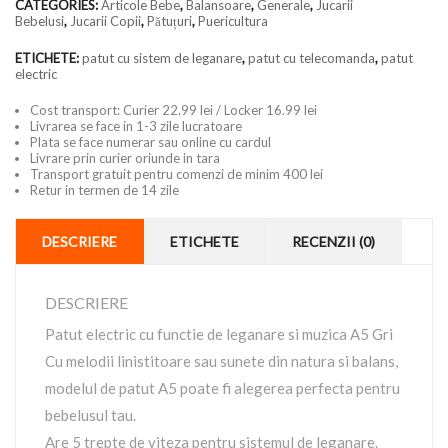
CATEGORIES:
Articole Bebe
,
Balansoare
,
Generale
,
Jucarii
Bebelusi
,
Jucarii Copii
,
Pătuțuri
,
Puericultura
ETICHETE:
patut cu sistem de leganare
,
patut cu telecomanda
,
patut
electric
Cost transport: Curier 22.99 lei / Locker 16.99 lei
Livrarea se face in 1-3 zile lucratoare
Plata se face numerar sau online cu cardul
Livrare prin curier oriunde in tara
Transport gratuit pentru comenzi de minim 400 lei
Retur in termen de 14 zile
DESCRIERE
ETICHETE
RECENZII (0)
DESCRIERE
Patut electric cu functie de leganare si muzica A5 Gri
Cu melodii linistitoare sau sunete din natura si balans,
modelul de patut A5 poate fi alegerea perfecta pentru
bebelusul tau.
Are 5 trepte de viteza pentru sistemul de leganare.