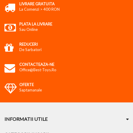
LIVRARE GRATUITA
La Comenzi > 400 RON
PLATA LA LIVRARE
Sau Online
REDUCERI
De Sarbatori
CONTACTEAZA-NE
Office@best-Toys.ro
OFERTE
Saptamanale
INFORMATII UTILE